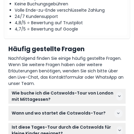
Keine Buchungsgebühren
Volle Ende-zu-Ende verschlüsselte Zahlung
24/7 Kundensupport
4,8/5 ⭐ Bewertung auf Trustpilot
4,7/5 ⭐ Bewertung auf Google
Häufig gestellte Fragen
Nachfolgend finden Sie einige häufig gestellte Fragen.
Wenn Sie weitere Fragen haben oder weitere
Erläuterungen benötigen, wenden Sie sich bitte über
den Live-Chat, das Kontaktformular oder WhatsApp an
unser Team.
Wie buche ich die Cotswolds-Tour von London
mit Mittagessen?
Sie können Ihren Platz einfach online hier auf dieser
Wann und wo startet die Cotswolds-Tour?
Website buchen, indem Sie Ihr bevorzugtes Datum
auswählen und die Zahlung abschließen. Die
Die Tour beginnt um 8:30 Uhr an der Victoria Coach
Verfügbarkeit wird während des Buchungsvorgangs
Ist diese Tages-Tour durch die Cotswolds für
Station in London an Dienstagen, Donnerstagen
angezeigt.
kleine Kinder geeignet?