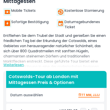
Mittagessen
Mobile Tickets
Kostenlose Stornierung
Sofortige Bestätigung
Datumsgebundenes
Ticket
Entfliehen Sie dem Trubel der Stadt und genießen Sie einen
friedlichen Tag bei der Erkundung der Cotswolds, eines
Gebietes von herausragender natürlicher Schönheit, das
sich über 800 Quadratmeilen mit sanften Hügeln,
charmanten steinernen Dörfern und traditionellen
Marktflecken erstreckt. Diese geführte Tour bietet eine
Weiterlesen
perfekte Einführung in eine der malerischsten Regionen
Englands. Ihr Tag beginnt im historischen Dorf Burford, das
Cotswolds-Tour ab London mit
oft als Tor zu den Cotswolds bezeichnet wird. Beim
Mittagessen Preis & Optionen
Spaziergang durch die reizvolle Hauptstraße sind Sie von
alten Cottages, traditionellen Geschäften und
jahrhundertealten Almhäusern umgeben, die das reiche
Datum auswählen
TT MM, JJJJ
Erbe der Stadt widerspiegeln. Der friedliche Charme und die
zeitlose Atmosphäre machen sie zu einem Favoriten bei
Besuchern. Anschließend geht es nach Stow on the Wold,