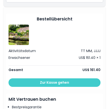
Ankunft in Burford, um historische Steinhäuser und
Englands älteste Apotheke zu sehen
Inklusivleistungen
Weiterfahrt nach Stow on the Wold, der
höchstgelegenen Stadt in den Cotswolds
Bestellübersicht
Besuch von Bourton on the Water und Erkundung des
Richtlinie für Kinder und Erwachsene
Modell-Dorfes
Genießen Sie ein traditionelles britisches Mittagessen
im The Old New Inn
18:30 Uhr Rückkehr nach London und Ende der Tour
Dinge, die Sie wissen sollten
Hinweis: Der Zeitplan kann aufgrund von Verkehr oder
Wetter variieren.
Aktivitätsdatum
TT MM, JJJJ
Ort
Erwachsener
US$ 161.40 × 1
Stornierungsbedingungen
Gesamt
US$ 161.40
Zur Kasse gehen
Mit Vertrauen buchen
Bestpreisgarantie