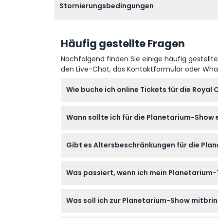
Stornierungsbedingungen
Häufig gestellte Fragen
Nachfolgend finden Sie einige häufig gestellt
den Live-Chat, das Kontaktformular oder Wh
Wie buche ich online Tickets für die Roya
Sie können Ihre Tickets ganz einfach onlin
Wann sollte ich für die Planetarium-Show 
verfügbaren Vorstellungszeiten prüfen.
Versuchen Sie mindestens 15 Minuten vor I
Gibt es Altersbeschränkungen für die Pl
nicht mehr eingelassen werden.
Kinder unter 5 Jahren sind nicht zugelasse
Was passiert, wenn ich mein Planetarium-
Kinder unter 16 Jahren von einem Erwachsen
Tickets für die Royal Observatory Planetari
Was soll ich zur Planetarium-Show mitbri
sorgfältig aus.