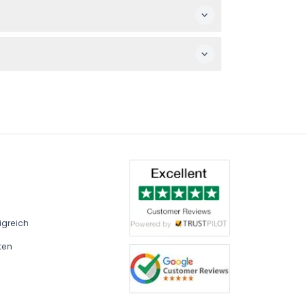
 erforderlich, kommen Sie einfach bereit, ein
esses einsehen, um Ihren Besuch
n, daher können Sie die verfügbaren
igreich
ten