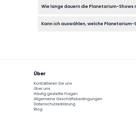
Bringen Sie Ihr gedrucktes oder digitales Ti
Wie lange dauern die Planetarium-Shows
immersives Weltraumerlebnis zu genießen.
Die Dauer der Shows kann variieren, aber 
Kann ich auswählen, welche Planetarium-
entsprechend zu planen.
Die Shows werden basierend auf dem Zeitpla
Optionen bei der Online-Buchung einsehen
Über
Kontaktieren Sie uns
Über uns
Häufig gestellte Fragen
Allgemeine Geschäftsbedingungen
Datenschutzerklärung
Blog