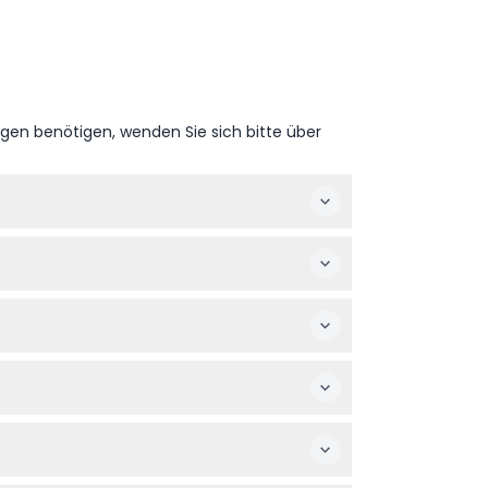
ngen benötigen, wenden Sie sich bitte über
atum auswählen und im Buchungsprozess die
itzplatz zu bekommen, da verspätete Gäste
n 3-7 Jahren empfohlen wird; zudem müssen
 werden, wählen Sie daher Ihr Datum