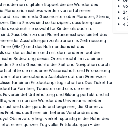
Ke
ochmodernen digitalen Kuppel, die die Wunder des
Vo
Die Planetariumsshows werden von erfahrenen
24
 und faszinierende Geschichten über Planeten, Sterne,
4,
en. Diese Shows sind so konzipiert, dass komplexe
4,
en, wodurch sie sowohl für Kinder als auch für
sind. Zusätzlich zu den Planetariumsshows bietet das
zinierender Ausstellungen zu Astronomie, Zeitmessung
 Time (GMT) und des Nullmeridians ist das
uß auf der östlichen und mit dem anderen auf der
orische Bedeutung dieses Ortes macht ihn zu einem
unden Sie die Geschichte der Zeit und Navigation durch
e Fortschritte die moderne Wissenschaft und Erforschung
erdem atemberaubende Ausblicke auf den Greenwich
Kulisse für einen Entdeckungstag schaffen. Das Ticket für
eal für Familien, Touristen und alle, die eine
 Es verbindet Unterhaltung und Bildung perfekt und ist
ollte, wenn man die Wunder des Universums erleben
siast sind oder gerade erst beginnen, die Sterne zu
s Erlebnis, das Ihnen ein tieferes Verständnis des
Royal Observatory liegt verkehrsgünstig in der Nähe des
bietet einen ganzen Tag voller Entdeckungen – die