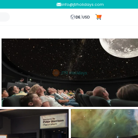
info@jtrholidays.com
DE
/
USD