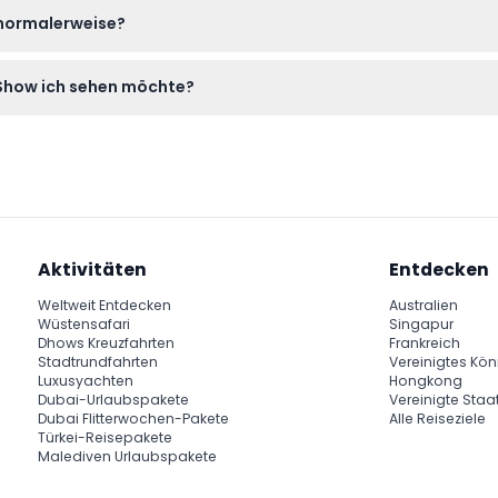
cket mit und kommen Sie frühzeitig; spezielle Ausrüstung ist nicht
 normalerweise?
Sie können die genauen Zeiten während des Online-Buchungsproz
Show ich sehen möchte?
n für Ihr gewähltes Datum und Ihre gewählte Uhrzeit zugewiese
 und die passendste auswählen.
Aktivitäten
Entdecken
Weltweit Entdecken
Australien
Wüstensafari
Singapur
Dhows Kreuzfahrten
Frankreich
Stadtrundfahrten
Vereinigtes Kön
Luxusyachten
Hongkong
Dubai-Urlaubspakete
Vereinigte Staa
Dubai Flitterwochen-Pakete
Alle Reiseziele
Türkei-Reisepakete
Malediven Urlaubspakete