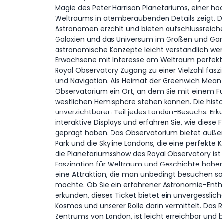
Magie des Peter Harrison Planetariums, einer h
Weltraums in atemberaubenden Details zeigt. 
Astronomen erzählt und bieten aufschlussreiche
Galaxien und das Universum im Großen und Ganz
astronomische Konzepte leicht verständlich werd
Erwachsene mit Interesse am Weltraum perfekt 
Royal Observatory Zugang zu einer Vielzahl fas
und Navigation. Als Heimat der Greenwich Mean
Observatorium ein Ort, an dem Sie mit einem F
westlichen Hemisphäre stehen können. Die hist
unverzichtbaren Teil jedes London-Besuchs. Erk
interaktive Displays und erfahren Sie, wie dies
geprägt haben. Das Observatorium bietet auß
Park und die Skyline Londons, die eine perfekte 
die Planetariumsshow des Royal Observatory ist id
Faszination für Weltraum und Geschichte haben.
eine Attraktion, die man unbedingt besuchen s
möchte. Ob Sie ein erfahrener Astronomie-Enthu
erkunden, dieses Ticket bietet ein unvergessliche
Kosmos und unserer Rolle darin vermittelt. Das 
Zentrums von London, ist leicht erreichbar und 