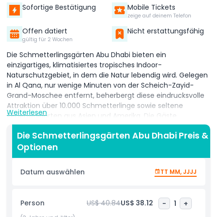
Sofortige Bestätigung
Mobile Tickets
zeige auf deinem Telefon
Offen datiert
Nicht erstattungsfähig
gültig für 2 Wochen
Die Schmetterlingsgärten Abu Dhabi bieten ein
einzigartiges, klimatisiertes tropisches Indoor-
Naturschutzgebiet, in dem die Natur lebendig wird. Gelegen
in Al Qana, nur wenige Minuten von der Scheich-Zayid-
Grand-Moschee entfernt, beherbergt diese eindrucksvolle
Attraktion über 10.000 Schmetterlinge sowie seltene
Weiterlesen
Regenwaldarten aus Asien und Amerika. Die Gäste
spazieren durch wunderschön gestaltete Biodome voller
Die Schmetterlingsgärten Abu Dhabi Preis &
üppigem Grün, fließenden Wasseranlagen, Koi-Teichen und
Optionen
sanft beleuchteten Wegen, die eine ruhige, friedliche
Atmosphäre abseits des schnellen Stadtlebens schaffen.
Beim tieferen Erkunden der Gärten treffen Sie einzigartige
Datum auswählen
TT MM, JJJJ
Tiere wie das Zweifinger-Faultier, den Palawan-Bärenkatze,
Tamandua, den riesigen Sri-Lanka-Eichhörnchen, den
Zwergkaiman nach Cuvier und farbenfrohe tropische Vögel,
Person
US$ 40.84
US$ 38.12
-
1
+
die alle frei in einer naturnah gestalteten Umgebung