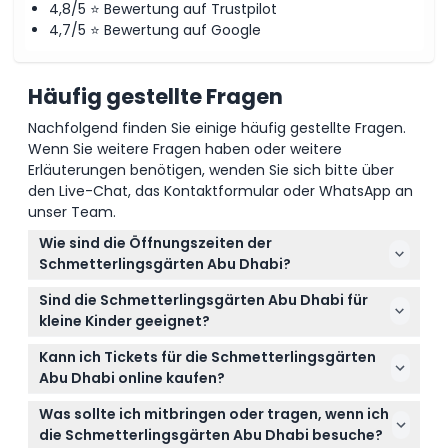
4,8/5 ⭐ Bewertung auf Trustpilot
4,7/5 ⭐ Bewertung auf Google
Häufig gestellte Fragen
Nachfolgend finden Sie einige häufig gestellte Fragen.
Wenn Sie weitere Fragen haben oder weitere
Erläuterungen benötigen, wenden Sie sich bitte über
den Live-Chat, das Kontaktformular oder WhatsApp an
unser Team.
Wie sind die Öffnungszeiten der
Schmetterlingsgärten Abu Dhabi?
Die Schmetterlingsgärten Abu Dhabi sind von
Sind die Schmetterlingsgärten Abu Dhabi für
Montag bis Freitag von 10:00 bis 20:00 Uhr geöffnet
kleine Kinder geeignet?
und an Wochenenden von 9:00 bis 20:00 Uhr
Kinder unter 3 Jahren haben freien Eintritt, aber
(Änderungen vorbehalten – bitte bestätigen Sie
Kann ich Tickets für die Schmetterlingsgärten
Kinder unter 12 Jahren müssen von einem
dies bei der Buchung).
Abu Dhabi online kaufen?
zahlenden Erwachsenen im Alter von mindestens 16
Ja! Sie können Ihre Tickets direkt hier online kaufen,
Jahren begleitet werden, um die
Was sollte ich mitbringen oder tragen, wenn ich
und sie sind ab Kaufdatum 2 Wochen lang gültig,
Schmetterlingsgärten oder das National Aquarium
die Schmetterlingsgärten Abu Dhabi besuche?
sodass Sie bei Ihrem Besuch flexibel sind.