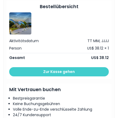
Glasbrücken-Spaziergang
Dinge, die Sie wissen sollten
Glasbodenboot-Tour
Bestellübersicht
Fütterung der Fische
Ort
Stornierungsbedingungen
Aktivitätsdatum
TT MM, JJJJ
Person
US$ 38.12 × 1
Gesamt
US$ 38.12
Zur Kasse gehen
Mit Vertrauen buchen
Bestpreisgarantie
Keine Buchungsgebühren
Volle Ende-zu-Ende verschlüsselte Zahlung
24/7 Kundensupport