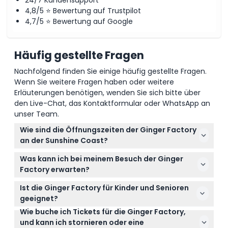
4,8/5 ⭐ Bewertung auf Trustpilot
4,7/5 ⭐ Bewertung auf Google
So lösen Sie ein
Häufig gestellte Fragen
Stornierungsbedingungen
Nachfolgend finden Sie einige häufig gestellte Fragen.
Wenn Sie weitere Fragen haben oder weitere
Erläuterungen benötigen, wenden Sie sich bitte über
den Live-Chat, das Kontaktformular oder WhatsApp an
unser Team.
Wie sind die Öffnungszeiten der Ginger Factory
an der Sunshine Coast?
Die Ginger Factory ist täglich von 9:00 bis 17:00 Uhr
Was kann ich bei meinem Besuch der Ginger
geöffnet, außer am ersten Weihnachtstag, an dem
Factory erwarten?
sie geschlossen ist (Änderungen vorbehalten –
Sie können geführte Farmtouren zur Ingwerzucht
bitte bestätigen Sie die Zeiten bei der Buchung). An
Ist die Ginger Factory für Kinder und Senioren
genießen, unbegrenzt Fahrten mit dem Ginger
Anzac Day beginnen Fahrten und Touren um 13:30
geeignet?
Train und der Overboard Bootsfahrt machen, eine
Uhr.
Wie buche ich Tickets für die Ginger Factory,
Ja! Kinder im Alter von 0-3 Jahren haben freien
Live-Bienen-Show ansehen und köstliche Ingwer-
und kann ich stornieren oder eine
Eintritt, jedoch müssen Kinder von 0-16 Jahren von
inspirierte Speisen und Getränke probieren.