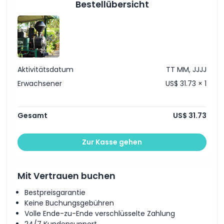
Bestellübersicht
Highlights
Inklusivleistungen
Aktivitätsdatum
TT MM, JJJJ
Richtlinie für Kinder und Erwachsene
Erwachsener
US$ 31.73 × 1
Ausschlüsse
Gesamt
US$ 31.73
Öffnungszeiten
Zur Kasse gehen
Dinge, die Sie wissen sollten
Mit Vertrauen buchen
Ort
Bestpreisgarantie
Keine Buchungsgebühren
Volle Ende-zu-Ende verschlüsselte Zahlung
Wie man dorthin gelangt
24/7 Kundensupport