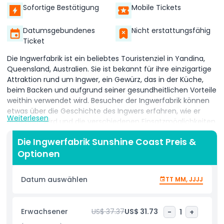
Sofortige Bestätigung
Mobile Tickets
Datumsgebundenes
Nicht erstattungsfähig
Ticket
Die Ingwerfabrik ist ein beliebtes Touristenziel in Yandina,
Queensland, Australien. Sie ist bekannt für ihre einzigartige
Attraktion rund um Ingwer, ein Gewürz, das in der Küche,
beim Backen und aufgrund seiner gesundheitlichen Vorteile
weithin verwendet wird. Besucher der Ingwerfabrik können
etwas über die Geschichte des Ingwers erfahren, wie er
Weiterlesen
angebaut wird und die verschiedenen Einsatzmöglichkeiten
in Lebensmitteln und Medizin kennenlernen. Die
Die Ingwerfabrik Sunshine Coast Preis &
Ingwerfabrik ist ein familienfreundlicher Ort, der
Optionen
unterhaltsame Aktivitäten für Menschen jeden Alters bietet.
Die Ingwerfabrik ist eine der größten Ingwerfarmen
Datum auswählen
TT MM, JJJJ
Australiens und ein spannender Ort für alle, die sich für
Lebensmittel, Landwirtschaft oder die Herstellung
natürlicher Produkte interessieren. Die Fabrik bietet
Erwachsener
US$ 37.37
US$ 31.73
-
1
+
geführte Touren, bei denen Sie lernen können, wie Ingwer