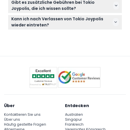
mitzubringen, und beachten Sie, dass Speisen und
Gibt es zusätzliche Gebühren bei Tokio
erstattungsfähig und können nicht storniert
Getränke nicht inbegriffen sind.
Joypolis, die ich wissen sollte?
werden, stellen Sie also vor der Buchung sicher,
Einige Attraktionen und Spiele können zusätzliche
dass Ihre Pläne feststehen.
Kann ich nach Verlassen von Tokio Joypolis
Gebühren über den Eintrittspreis hinaus haben, und
wieder eintreten?
Schließfächer sind gegen eine kleine Gebühr
Ja, Wiedereintritt ist gestattet, wenn Sie beim
verfügbar.
Zurückkehren zum Eingang Ihr Originalticket,
Armband oder Stempel vorzeigen.
Über
Entdecken
Kontaktieren Sie uns
Australien
Über uns
Singapur
Häufig gestellte Fragen
Frankreich
Allgemeine
Vereinigtes Königreich