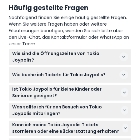
Häufig gestellte Fragen
Wie man dorthin gelangt
Nachfolgend finden Sie einige häufig gestellte Fragen.
Wenn Sie weitere Fragen haben oder weitere
Stornierungsbedingungen
Erläuterungen benötigen, wenden Sie sich bitte über
den Live-Chat, das Kontaktformular oder WhatsApp an
unser Team.
Wie sind die Öffnungszeiten von Tokio
Joypolis?
Tokio Joypolis ist an Wochentagen von 11:00 bis
Wie buche ich Tickets für Tokio Joypolis?
19:00 Uhr und an Wochenenden sowie Feiertagen
von 10:00 bis 20:00 Uhr geöffnet. Der letztes Einlass
Sie können Ihre Tickets ganz einfach online direkt
erfolgt in der Regel 45 Minuten vor Schließung
Ist Tokio Joypolis für kleine Kinder oder
hier auf dieser Webseite buchen, was Ihnen
(Änderungen vorbehalten – bitte bestätigen Sie
Senioren geeignet?
ermöglicht, Verfügbarkeit zu prüfen und Datum
dies bei der Buchung).
Kinder unter 7 Jahren, die mindestens 110 cm groß
sowie Uhrzeit Ihres Besuchs auszuwählen.
Was sollte ich für den Besuch von Tokio
sind, erhalten freien Eintritt, müssen aber Tickets
Joypolis mitbringen?
für die Nutzung der Attraktionen kaufen.
Bringen Sie bequeme Kleidung und Schuhe zum
Erwachsene ab 60 Jahren haben freien Eintritt, für
Kann ich meine Tokio Joypolis Tickets
Gehen und für Fahrgeschäfte mit. Denken Sie
Fahrgeschäfte sind jedoch eventuell Tickets
stornieren oder eine Rückerstattung erhalten?
daran, Ihre Buchungsbestätigung zum Eintritt
erforderlich.
Tickets für Tokio Joypolis sind nicht