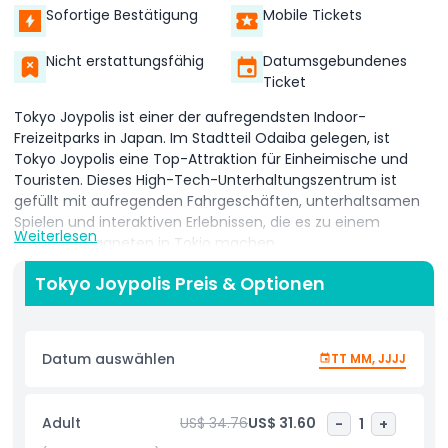
Sofortige Bestätigung
Mobile Tickets
Nicht erstattungsfähig
Datumsgebundenes
Ticket
Tokyo Joypolis ist einer der aufregendsten Indoor-
Freizeitparks in Japan. Im Stadtteil Odaiba gelegen, ist
Tokyo Joypolis eine Top-Attraktion für Einheimische und
Touristen. Dieses High-Tech-Unterhaltungszentrum ist
gefüllt mit aufregenden Fahrgeschäften, unterhaltsamen
Spielen und interaktiven Erlebnissen, die es zu einem
Weiterlesen
Besuchermagneten in Tokio machen.
Im Tokyo Joypolis können Besucher eine Mischung aus
Tokyo Joypolis Preis & Optionen
Virtual Reality, 3D-Attraktionen und klassischen Arcade-
Spielen genießen. Der Park bietet für jeden etwas, egal ob
Sie Fan von schnellen Achterbahnen, gruseligen Fahrten
Datum auswählen
TT MM, JJJJ
oder digitalen Abenteuern sind. Tokyo Joypolis ist ideal für
Familien, Freunde und Paare, die einen unterhaltsamen Tag
drinnen verbringen möchten, besonders bei Regen oder
Adult
US$ 34.76
US$ 31.60
-
1
+
Hitze.