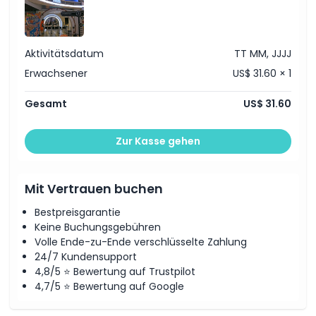
schöne Erinnerungen zu schaffen.
Highlights
Aktivitätsdatum
TT MM, JJJJ
Erwachsener
US$ 31.60 × 1
Inklusivleistungen
Gesamt
US$ 31.60
Richtlinie für Kinder und Erwachsene
Zur Kasse gehen
Ausschlüsse
Mit Vertrauen buchen
Öffnungszeiten
Bestpreisgarantie
Keine Buchungsgebühren
Volle Ende-zu-Ende verschlüsselte Zahlung
Dinge, die Sie wissen sollten
24/7 Kundensupport
4,8/5 ⭐ Bewertung auf Trustpilot
4,7/5 ⭐ Bewertung auf Google
Ort