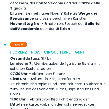
dem
Dom
, der
Ponte Vecchio
und der
Piazza della
Signoria
Erfahren Sie mehr über Florenz’ Rolle als
Wiege der
Renaissance
und seine berühmten Künstler
Nachmittag frei
– Empfohlen: Besuch der
Galleria
dell’Accademia
oder der
Uffizien
TAG 5
FLORENZ - PISA - CINQUE TERRE - GENT
Gesamtdistanz:
317 km
Landschaft:
Atemberaubende ligurische Riviera mit
schönen Küstenstädten
07:30 Uhr
– Abfahrt von Florenz
09:15 Uhr
– Ankunft in Pisa; Transfer zum
Touristenbushalteplatz und Fahrt mit dem Touristenzug
zum Besuch des Schiefen Turms, Baptisteriums und
Doms
11:00 Uhr
– Abfahrt von Pisa, Fahrt entlang der
Mittelmeerküste, vorbei an den schneebedeckten