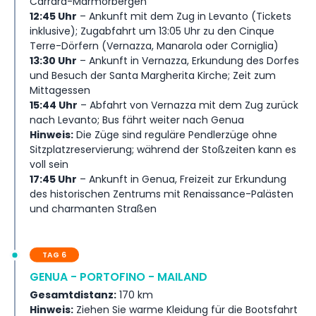
Carrara-Marmorbergen
12:45 Uhr
– Ankunft mit dem Zug in Levanto (Tickets
inklusive); Zugabfahrt um 13:05 Uhr zu den Cinque
Terre-Dörfern (Vernazza, Manarola oder Corniglia)
13:30 Uhr
– Ankunft in Vernazza, Erkundung des Dorfes
und Besuch der Santa Margherita Kirche; Zeit zum
Mittagessen
15:44 Uhr
– Abfahrt von Vernazza mit dem Zug zurück
nach Levanto; Bus fährt weiter nach Genua
Hinweis:
Die Züge sind reguläre Pendlerzüge ohne
Sitzplatzreservierung; während der Stoßzeiten kann es
voll sein
17:45 Uhr
– Ankunft in Genua, Freizeit zur Erkundung
des historischen Zentrums mit Renaissance-Palästen
und charmanten Straßen
TAG 6
GENUA - PORTOFINO - MAILAND
Gesamtdistanz:
170 km
Hinweis:
Ziehen Sie warme Kleidung für die Bootsfahrt