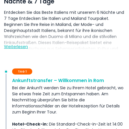
Nächte & 7 Tage
Entdecken Sie das Beste Italiens mit unserem 6 Nächte und
7 Tage Entdecken Sie Italien und Mailand Tourpaket.
Beginnen Sie Ihre Reise in Mailand, der Mode- und
Designhauptstadt Italiens, bekannt für ihre ikonischen
Wahrzeichen wie den Duomo di Milano und die stilvollen
Einkaufsstraßen. Dieses Italien-Reisepaket bietet eine
Weiterlesen
großartige Mischung aus Sehenswürdigkeiten, Kultur und
Entspannung. Reisen Sie durch wunderschöne italienische
Städte, genießen Sie die lokale Küche und erleben Sie die
reiche Geschichte und Kunst, für die Italien berühmt ist.
TAG 1
Vom modernen Charme Mailands bis zur klassischen
Schönheit anderer italienischer Reiseziele ist diese 7-tägige
Ankunftstransfer – Willkommen in Rom
Italienrundreise perfekt für alle, die die Highlights des Landes
Bei der Ankunft werden Sie zu Ihrem Hotel gebracht, wo
in einer Reise entdecken möchten. Dieses Italien- und
Sie etwas freie Zeit zum Entspannen haben. Am
Mailand-Tourpaket ist ideal für Paare, Familien oder
Nachmittag überprüfen Sie bitte die
Alleinreisende, die eine ausgewogene Reiseroute und ein
Informationsschilder an der Hotelrezeption für Details
unvergessliches Erlebnis in Italien suchen. Buchen Sie jetzt
zum Beginn Ihrer Tour.
und genießen Sie das Beste Italiens in nur 7 Tagen.
Hotel-Check-in:
Die Standard-Check-in-Zeit ist 14:00