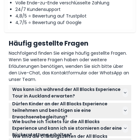
Volle Ende-zu-Ende verschlüsselte Zahlung
24/7 Kundensupport
4,8/5 ⭐ Bewertung auf Trustpilot
Stornierungsbedingungen
4,7/5 ⭐ Bewertung auf Google
Häufig gestellte Fragen
Nachfolgend finden Sie einige häufig gestellte Fragen.
Wenn Sie weitere Fragen haben oder weitere
Erläuterungen benötigen, wenden Sie sich bitte über
den Live-Chat, das Kontaktformular oder WhatsApp an
unser Team.
Was kann ich während der All Blacks Experience
Tour in Auckland erwarten?
Dürfen Kinder an der All Blacks Experience
Sie genießen eine 45-50-minütige geführte Tour
teilnehmen und benötigen sie eine
durch sieben interaktive Zonen, die die Geschichte,
Erwachsenebegleitung?
Kultur und den Haka der All Blacks zeigen, gefolgt
Wie buche ich Tickets für die All Blacks
Ja, Kinder im Alter von 6-14 Jahren können
von 15 Minuten in der 'Step Up'-Rugby-Skill-
Experience und kann ich sie stornieren oder eine
teilnehmen, müssen jedoch von einem zahlenden
Challenge-Zone.
Rückerstattung erhalten?
Erwachsenen begleitet werden, während Kinder von
Wie sind die Öffnungszeiten der All Blacks
Sie können Ihre Tickets sicher online direkt hier auf