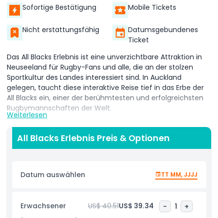
Sofortige Bestätigung
Mobile Tickets
Nicht erstattungsfähig
Datumsgebundenes
Ticket
Das All Blacks Erlebnis ist eine unverzichtbare Attraktion in
Neuseeland für Rugby-Fans und alle, die an der stolzen
Sportkultur des Landes interessiert sind. In Auckland
gelegen, taucht diese interaktive Reise tief in das Erbe der
All Blacks ein, einer der berühmtesten und erfolgreichsten
Rugbymannschaften der Welt.
Weiterlesen
Betreten Sie die Welt des neuseeländischen Rugbys,
während Sie die Geschichte des Teams, legendäre Spieler
All Blacks Erlebnis Preis & Optionen
und ikonische Momente erkunden. Spüren Sie die Kraft des
Haka, des traditionellen Māori-Kriegstanzes, den die All
Blacks vor jedem Spiel aufführen, und erfahren Sie mehr
Datum auswählen
TT MM, JJJJ
über seine kulturelle Bedeutung. Durch modernste
Technologie, interaktive Ausstellungen und beeindruckende
Bilder erweckt das All Blacks Erlebnis die Leidenschaft und
Erwachsener
US$ 40.51
US$ 39.34
-
1
+
das Können zum Leben, die dieses Team auszeichnen.