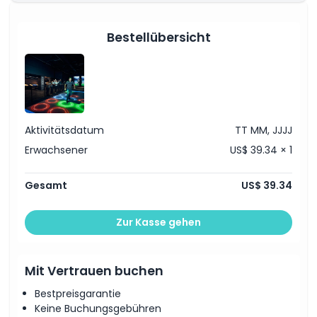
Inklusivleistungen
Bestellübersicht
Richtlinie für Kinder und Erwachsene
Ausschlüsse
Aktivitätsdatum
TT MM, JJJJ
Erwachsener
US$ 39.34 × 1
Öffnungszeiten
Gesamt
US$ 39.34
Dinge, die Sie wissen sollten
Zur Kasse gehen
Ort
Mit Vertrauen buchen
So lösen Sie ein
Bestpreisgarantie
Keine Buchungsgebühren
Kleiderordnung