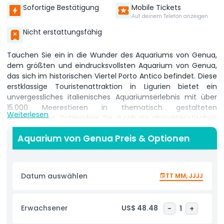
Sofortige Bestätigung
Mobile Tickets
Auf deinem Telefon anzeigen
Nicht erstattungsfähig
Tauchen Sie ein in die Wunder des Aquariums von Genua,
dem größten und eindrucksvollsten Aquarium von Genua,
das sich im historischen Viertel Porto Antico befindet. Diese
erstklassige Touristenattraktion in Ligurien bietet ein
unvergessliches italienisches Aquariumserlebnis mit über
15.000 Meerestieren in thematisch gestalteten
Weiterlesen
Ausstellungen. Schlendern Sie durch die charakteristischen
Unterwassertunnel, in denen Schwärme tropischer Fische,
Aquarium von Genua Preis & Optionen
elegante Haie und anmutige Rochen über Ihnen gleiten.
Familien werden die interaktiven Becken zum Anfassen
lieben, die ideal für familienfreundliche Aktivitäten sind und
in denen Kinder Seesterne, Seeigel und andere
Datum auswählen
TT MM, JJJJ
faszinierende Lebewesen sanft berühren können. Erleben
Sie die Intelligenz der Delfine im speziellen Delfinarium,
Heimat von Atlantischen Großen Tümmlern und seltenen
Erwachsener
US$ 48.48
-
1
+
Risso-Delfinen. Entdecken Sie bedrohte Meeresschildkröten,
bunte Quallen und lebhafte Korallenriffhabitaten, die alle