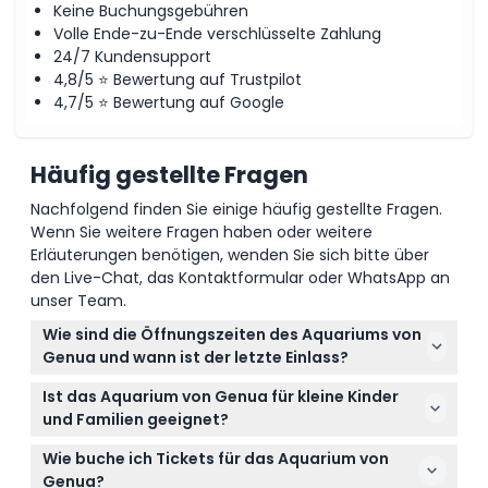
Keine Buchungsgebühren
Volle Ende-zu-Ende verschlüsselte Zahlung
24/7 Kundensupport
4,8/5 ⭐ Bewertung auf Trustpilot
4,7/5 ⭐ Bewertung auf Google
Häufig gestellte Fragen
Nachfolgend finden Sie einige häufig gestellte Fragen.
Wenn Sie weitere Fragen haben oder weitere
Erläuterungen benötigen, wenden Sie sich bitte über
den Live-Chat, das Kontaktformular oder WhatsApp an
unser Team.
Wie sind die Öffnungszeiten des Aquariums von
Genua und wann ist der letzte Einlass?
Das Aquarium von Genua ist ganzjährig mit saisonal
Ist das Aquarium von Genua für kleine Kinder
variierenden Öffnungszeiten geöffnet. Im
und Familien geeignet?
Allgemeinen sind die Öffnungszeiten von 9:00 bis
Ja, das Aquarium ist ideal für Familien. Kinder im
20:00 Uhr, mit dem letzten Einlass um 18:00 Uhr in
Wie buche ich Tickets für das Aquarium von
Alter von 0-3 Jahren haben freien Eintritt, Kinder
den meisten Monaten. Bitte überprüfen Sie die
Genua?