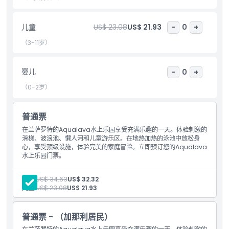
提前预订阿库拉瓦水上乐园门票，确保您轻松入园，充分享受兰萨罗
特的时光。与家人和朋友共度美好时光，游览岛上顶级景点之一。现
在就购票，畅享阿库拉瓦水上乐园的乐趣。
儿童
US$ 23.08
US$ 21.93
-
0
+
（3-11岁）
亮点
婴儿
-
0
+
包含项
（0-2岁）
普通票
儿童成人政策
在兰萨罗特的Aqualava水上乐园享受充满乐趣的一天。体验刺激的
滑梯、波浪池、懒人河和儿童游乐区。在地热加热的泳池中放松身
排除项
心，享受顶级设施，体验完美的家庭冒险。立即预订您的Aqualava
水上乐园门票。
营业时间
成人:
US$ 34.63
US$ 32.32
儿童:
US$ 23.08
US$ 21.93
需要了解的事项
普通票 - （加那利居民）