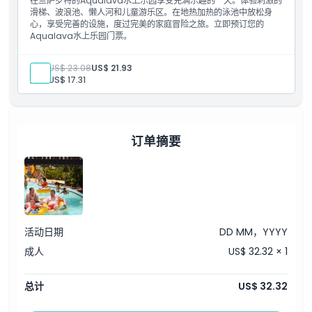
在兰萨罗特的Aqualava水上乐园享受充满乐趣的一天。体验刺激的
位置
滑梯、波浪池、懒人河和儿童游乐区。在地热加热的泳池中放松身
心，享受完善的设施，度过完美的家庭冒险之旅。立即预订您的
Aqualava水上乐园门票。
如何到达那里
成人:
US$ 23.08
US$ 21.93
儿童:
US$ 17.31
如何兑换
取消政策
订单摘要
活动日期
DD MM，YYYY
成人
US$ 32.32 × 1
总计
US$ 32.32