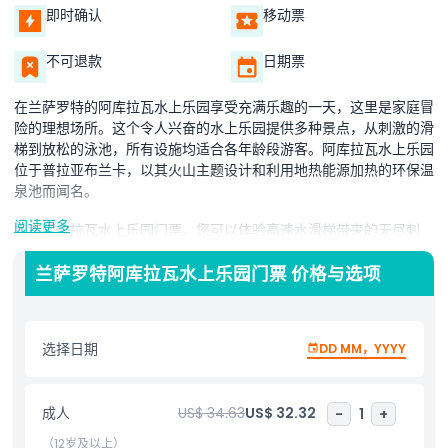
即时确认
移动票
不可退款
日期票
在兰萨罗特的阿库拉瓦水上乐园享受充满乐趣的一天，这里是家庭冒
险的理想场所。这个令人兴奋的水上乐园提供多种景点，从刺激的滑
梯到放松的泳池，所有设施均适合各年龄段游客。阿库拉瓦水上乐园
位于普拉亚布兰卡，以其火山主题设计和利用地热能源加热的环保温
泉池而闻名。
阅读更多
持有阿库拉瓦水上乐园门票，您可以体验高速水滑梯带来的无尽刺
激。波浪池是主要亮点之一，营造出海洋般的体验，波浪温和且充满
乐趣。对于更年幼的游客，有专门的儿童游乐区，配备较小的滑梯和
兰萨罗特阿库拉瓦水上乐园门票 价格与选项
浅水池，确保孩子们安全且开心地玩耍。如果您喜欢轻松的体验，可
以在懒人河上漂流，欣赏美丽的周围景致。
选择日期
DD MM，YYYY
兰萨罗特的阿库拉瓦水上乐园还提供优质设施，包括日光躺椅、餐饮
选择和遮阳休息区。乐园设计兼顾冒险爱好者和寻求宁静阳光日的游
客。无论您想滑滑梯、游泳还是单纯放松，这个水上乐园都能满足您
成人
US$ 34.63
US$ 32.32
-
1
+
的需求。
（12岁及以上）