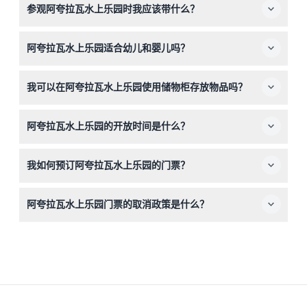
参观阿夸拉瓦水上乐园时我应该带什么？
流，在儿童区科尔萨里奥湾玩耍，并享受阿夸拉瓦海滩独特
的盐水波浪池。
请务必带上泳装、毛巾、防晒霜和沙滩服。请记住，除水
阿夸拉瓦水上乐园适合幼儿和婴儿吗？
外，不允许携带外来食品和饮料。
是的，0-2岁的儿童免费入场，并设有专门的儿童区。但
我可以在阿夸拉瓦水上乐园使用储物柜存放物品吗？
是，12岁以上的儿童需按成人票价收费，所有婴儿和儿童必
须计入人数。
可以，现场提供储物柜，额外收费4欧元，但该费用不包含
阿夸拉瓦水上乐园的开放时间是什么？
在门票中。
水上乐园全年每日开放，时间为上午10:00至下午6:00（可
我如何预订阿夸拉瓦水上乐园的门票？
能会有变动——请在预订时确认）。
您可以在本网站轻松在线预订门票，享受所选日期和时间的
阿夸拉瓦水上乐园门票的取消政策是什么？
便捷全通行入场。
门票不可退款且无法取消，请在预订时仔细选择日期。