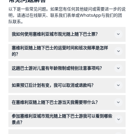
以下是一些常见问题。如果您有任何其他疑问或需要进一步的说
明，请通过在线聊天、联系我们表单或WhatsApp与我们的团
队联系。
我如何使用塞维利亚城市观光随上随下巴士票？
您的票从首次使用时起有效期为24或48小时，在此期间可
塞维利亚随上随下巴士的运营时间和班次频率是怎样
以无限次上下车。只需在上车时出示您的车票即可开始使
的？
用。
巴士每天上午10点至晚上8点运营，每30到40分钟发车一
这趟巴士游对儿童有年龄限制或特别注意事项吗？
次，让您在探索途中有充足机会上下车。（具体时间可能有
变，请在预订时确认）
5岁以下儿童免费乘车，但不提供座位，建议让他们在旅途
如果预订后计划有变，我可以取消或退款吗？
中坐在您的腿上。
此随上随下巴士票不支持退款或取消，请您确保行程日期确
在塞维利亚随上随下巴士游当天我需要带什么？
定后再进行预订。
请穿舒适的鞋、涂抹防晒霜、戴帽子、带水和您的订单确
参加塞维利亚城市观光随上随下巴士游我可以看到哪些
认，以确保顺利愉快地游览塞维利亚。
景点？
您将途经14个停靠站，包括科隆大道、西班牙广场和特里亚