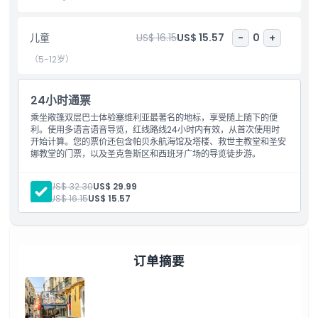
包含项
儿童
US$ 16.15
US$ 15.57
-
0
+
（5-12岁）
儿童成人政策
24小时通票
营业时间
乘坐敞篷双层巴士体验塞维利亚最著名的地标，享受随上随下的便
利。使用多语言语音导览，红线路线24小时内有效，从首次使用时
开始计算。您的票价还包含帕贝永航海馆及塔楼、救世主教堂和圣安
需要了解的事项
娜教堂的门票，以及圣克鲁斯区和西班牙广场的导览徒步游。
位置
成人:
US$ 32.30
US$ 29.99
儿童:
US$ 16.15
US$ 15.57
取消政策
订单摘要