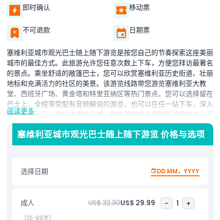
即时确认
移动票
不可退款
日期票
塞维利亚城市观光巴士随上随下游览是按您自己的节奏探索这座美丽
城市的最佳方式。此旅游允许您任意次数上下车，方便您拜访最著名
的景点。乘坐舒适的敞篷巴士，您可以欣赏塞维利亚历史街道、壮丽
地标和充满活力的社区的美景。该游览线路带您游览塞维利亚大教
堂、西班牙广场、黄金塔和特里亚纳区等热门景点。您可以选择留在
巴士上，全程享受配有音频解说的游览，也可以在任一站下车，深入
阅读更多
探索塞维利亚。多站点覆盖全城，使此游览成为便捷灵活的方式，尽
览塞维利亚的一切。塞维利亚城市观光巴士随上随下游览的最大优点
塞维利亚城市观光巴士随上随下游览 价格与选项
之一是，您可以自由安排一天的行程。无论您是想参观历史遗址、在
公园放松，还是发掘当地市场，此游览都让您自由探索塞维利亚。巴
士定时发车，无需长时间等待。若想轻松有趣地游览塞维利亚主要景
点，塞维利亚城市观光巴士随上随下游览是完美选择。它是了解塞维
选择日期
DD MM，YYYY
利亚历史、文化与美丽的绝佳方式，无需自己烦恼导航。
成人
US$ 32.30
US$ 29.99
-
1
+
亮点
（13-99岁）