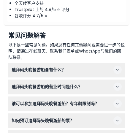
全天候客户支持
Trustpilot 上的 4.8/5 ⭐ 评分
谷歌评分 4.7/5 ⭐
常见问题解答
以下是一些常见问题。如果您有任何其他疑问或需要进一步的说
明，请通过在线聊天、联系我们表单或WhatsApp与我们的团
队联系。
迪拜码头晚餐游船含有什么？
游船包括1.5小时的迪拜码头游览、设有现场烹饪站的国际
迪拜码头晚餐游船的营业时间是什么？
自助晚餐、无限量软饮、欢迎饮料、现场音乐表演，以及空
调甲板和露天甲板的使用权。
晚餐游船每天晚上9:00至10:45运营（可能有所变动——请
谁可以参加迪拜码头晚餐游船？有年龄限制吗？
在预订时确认）。
游船适合13岁及以上的成人，以及3至12岁的儿童。
如何预订迪拜码头晚餐游船的票？
您可以通过本网站轻松在线查询可用性并预订。可根据可用