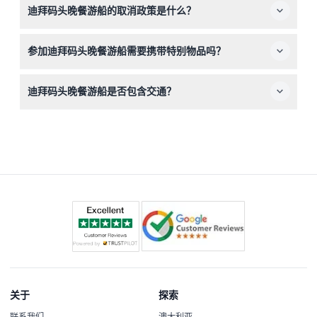
迪拜码头晚餐游船的取消政策是什么？
情况在预订时选择上层甲板或下层甲板的座位偏好。
您可以在48小时前取消以获得退款，转车费用除外。提前
参加迪拜码头晚餐游船需要携带特别物品吗？
少于24小时取消或未出现将收取全额费用。
请穿着智能休闲装，因为游船提供奢华用餐体验；如果计划
迪拜码头晚餐游船是否包含交通？
在露天上层甲板就坐，建议携带轻便夹克以便晚上保暖。
标准预订不含交通，但您可以在网上预订时额外支付费用，
添加可选的私人双程接送服务。
关于
探索
联系我们
澳大利亚