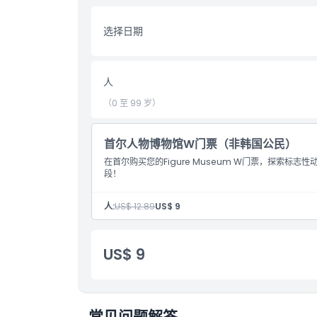
选择日期
亮点
人
包含项
（0 至 99 岁）
儿童成人政策
首尔人物博物馆W门票（非韩国公民）
在首尔购买您的Figure Museum W门票，探索标
排除项
段！
营业时间
人:
US$ 12.89
US$ 9
需要了解的事项
US$ 9
位置
常见问题解答