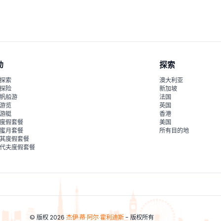
议穿着舒适的鞋子，以便参观所有主题展览。
动
探索
探索
澳大利亚
探险
新加坡
帆船游
法国
游览
英国
游艇
香港
度假套餐
美国
蜜月套餐
所有目的地
其度假套餐
代夫度假套餐
© 版权 2026
杰伊·蒂·阿尔·霍利迪斯
- 版权所有