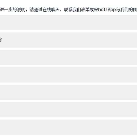
一步的说明，请通过在线聊天、联系我们表单或WhatsApp与我们的
周末开放时间为上午11点至下午6点。周一、新年、农历新年和中秋节期
吗？
内禁止吸烟和饮酒。
门票的成人陪同。博物馆设置了游乐区和适合所有年龄段的有趣人物制作活
会显示可用性和价格。
时间。
门电影相关的特别活动，3楼则展示超级英雄主题展览。