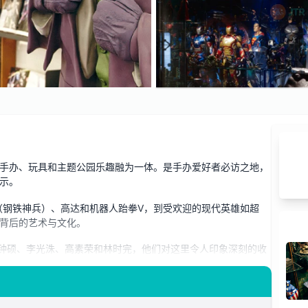
手办、玩具和主题公园乐趣融为一体。是手办爱好者必访之地，
示。
 Z（钢铁神兵）、高达和机器人跆拳Ⅴ，到受欢迎的现代英雄如超
背后的艺术与文化。
李钟硕、李光洙、高素荣和林时完，他们对这里令人印象深刻的收
可以帮助您挑选和购买喜爱的手办，开始或扩展您的收藏。无论
富有教育意义的体验！