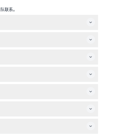
团队联系。
间闭馆（时间可能有所变动——请在预订时确认）。
动。