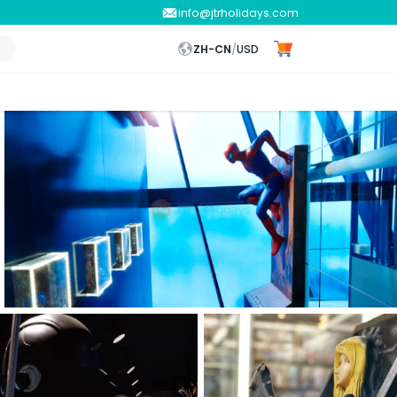
info@jtrholidays.com
ZH-CN
/
USD