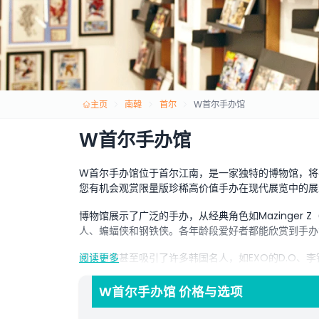
主页
南韓
首尔
W首尔手办馆
W首尔手办馆
W首尔手办馆位于首尔江南，是一家独特的博物馆，将
您有机会观赏限量版珍稀高价值手办在现代展览中的展
博物馆展示了广泛的手办，从经典角色如Mazinger
人、蝙蝠侠和钢铁侠。各年龄段爱好者都能欣赏到手办
该博物馆甚至吸引了许多韩国名人，如EXO的D.O、
阅读更多
藏表现出极大兴趣。
W首尔手办馆 价格与选项
如果您难以割舍这些手办，别担心！博物馆的手办专家
您是收藏者还是好奇者，W首尔手办馆都是一次有趣且