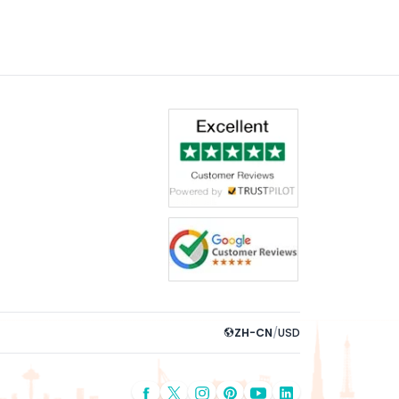
ZH-CN
/
USD