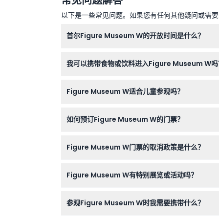
如何到达那里
以下是一些常见问题。如果您有任何其他疑问或需要进
如何兑换
首尔Figure Museum W的开放时间是什么？
博物馆周二至周五开放时间为下午1点至下午5点，
取消政策
我可以携带食物或饮料进入Figure Museum W
不可以，博物馆内禁止携带外来食物和饮料。场馆
Figure Museum W适合儿童参观吗？
适合，0-12岁的儿童可以参观，但必须由购买
如何预订Figure Museum W的门票？
您可以直接在本站轻松在线预订门票。预订过程中
Figure Museum W门票的取消政策是什么？
门票不可退款且不可取消，请务必谨慎选择日期和
Figure Museum W有特别展览或活动吗？
有，博物馆设有六个主题展览，1楼和2楼有与热
参观Figure Museum W时我需要携带什么？