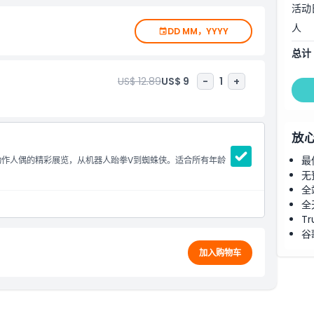
活动
人
DD MM，YYYY
总计
US$ 12.89
US$ 9
-
1
+
放
最
志性动作人偶的精彩展览，从机器人跆拳V到蜘蛛侠。适合所有年龄
无
全
全
Tr
谷
加入购物车