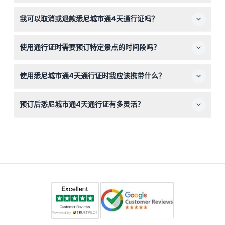
含在通行证内。
成人票适用于16至99岁的旅客，儿童票适用于4至15岁；该
我可以取消或退款悉尼城市通4天通行证吗？
通行证不适合非常年幼的儿童或孕妇使用。
不可以，门票不可退款且不能取消，请确认旅行计划后再进
使用通行证时需要预订特定景点的时间段吗？
行预订。
部分景点需要提前预订或预约时间段，请在此处的在线预订
使用悉尼城市通4天通行证时我应该携带什么？
过程中查看可用性并预定您偏好的时间。
请携带手机上的电子通行证或打印版及有效身份证件（如有
预订后悉尼城市通4天通行证有多灵活？
要求）；舒适的鞋子和适合天气的衣物将有助于您尽享游览
时光。
您的凭证自预订确认日起有效期为30天，首次使用后，通
行证连续有效四天，直至最后一天午夜（可能会有变动——
请在预订时确认）。