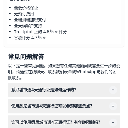
最低价格保证
无预订费用
全端到端加密支付
全天候客户支持
Trustpilot 上的 4.8/5 ⭐ 评分
谷歌评分 4.7/5 ⭐
常见问题解答
以下是一些常见问题。如果您有任何其他疑问或需要进一步的说
明，请通过在线聊天、联系我们表单或WhatsApp与我们的团
队联系。
悉尼城市通4天通行证是如何运作的？
通行证在您首次参观景点时激活，有效期为连续四个自然
使用悉尼城市通4天通行证可以参观哪些景点？
日，在此期间您可以无限次访问悉尼超过30个顶级景点。
您可以游览悉尼歌剧院导览游、悉尼塔眼、塔龙加动物园、
谁可以使用悉尼城市通4天通行证？有年龄限制吗？
悉尼海洋生物水族馆及多种海港游船等热门景点，这些均包