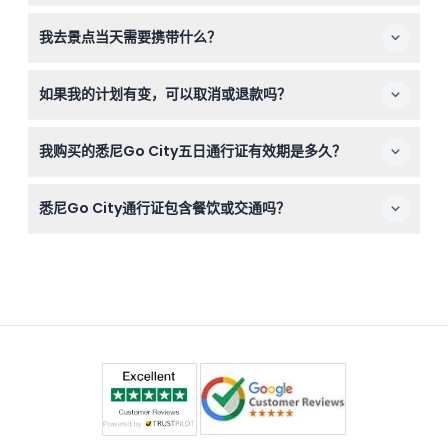
成人票适用于16至99岁，儿童票适用于4至15岁。此通行证
我去景点当天需要携带什么？
不适合孕妇或非常年幼的幼儿使用。
请携带您的手机电子票或打印凭证，以及如要求的有效带照
如果我的计划有变，可以取消或退款吗？
片身份证件。同时，请注意天气，穿着舒适的鞋子，因为您
将游览多个景点。
门票不可退款且不可取消，请务必确认您的旅行日期后再购
我购买的悉尼Go City五日通行证有效期是多久？
买。
您的凭证自预订确认日起有效30天，最后一天晚上11:59到
悉尼Go City通行证包含餐饮或交通吗？
期，但通行证本身仅在您首次访问景点时激活。
除某些特定体验另有说明外，通行证不包含餐饮、饮料、酒
店接送、个人费用及小费。