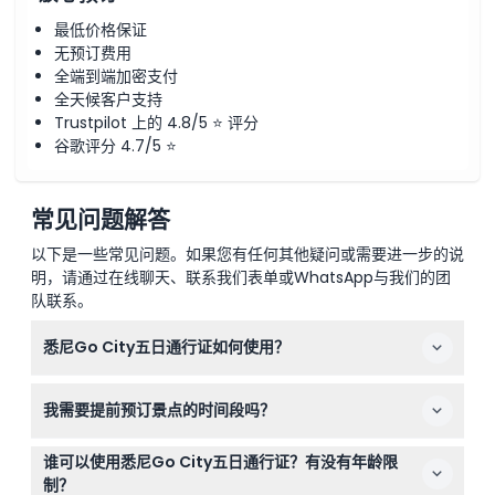
最低价格保证
无预订费用
全端到端加密支付
全天候客户支持
Trustpilot 上的 4.8/5 ⭐ 评分
谷歌评分 4.7/5 ⭐
常见问题解答
以下是一些常见问题。如果您有任何其他疑问或需要进一步的说
明，请通过在线聊天、联系我们表单或WhatsApp与我们的团
队联系。
悉尼Go City五日通行证如何使用？
通行证在您访问第一个景点时激活，有效期为连续五个日历
我需要提前预订景点的时间段吗？
天。您可以从30多个选项中选择最多5个景点，享受比单独
购买门票节省高达50%的优惠。
部分景点需要提前预订或预约时间段，建议查看具体要求，
谁可以使用悉尼Go City五日通行证？有没有年龄限
并在预订过程中通过本网站在线预订。
制？