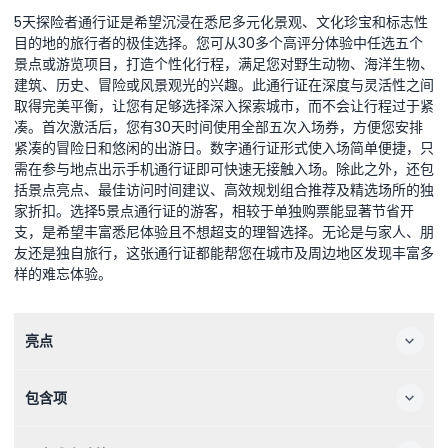
5天探险者通行证是希望沉浸在悉尼多元化景观、文化珍宝和标志性
目的地的旅行者的极佳选择。您可从30多个高评分体验中任选五个
景点或游览项目，打造个性化行程，满足您对野生动物、海洋生物、
建筑、历史、冒险或风景观光的兴趣。此通行证在深度与灵活性之间
取得完美平衡，让您有足够选择深入探索城市，而不会让行程过于紧
凑。首次激活后，您有30天时间使用全部五次入场券，方便您安排
紧凑的冒险日和悠闲的出游日。数字通行证形式使入场简单便捷，只
需在参与地点出示手机通行证即可快速无接触入场。除此之外，还包
括景点亮点、最佳访问时间建议、高效规划组合推荐及精选场所的独
家折扣。选择5景点通行证的游客，相较于单独购票能显著节省开
支，是希望丰富悉尼体验且不想超支的理智选择。无论是与家人、朋
友还是独自旅行，这张通行证都能帮您在城市及周边地区发现丰富多
样的难忘体验。
亮点
包含项