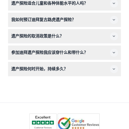
遗产探险适合儿童和各种体能水平的人吗？
观察阿拉伯羚羊等本地野生动物，欣赏日落时分壮观的猎鹰
表演，参观贝都因帐篷体验文化表演，并在星空下享用传统
这次探险适合家庭，并适合大多数年龄段，包括儿童，因为
阿联酋晚餐。
我如何预订迪拜复古路虎遗产探险？
行程中乘坐复古路虎座位旅行、在贝都因营地轻松步行。然
而，有行动不便者在预订时应确认具体的无障碍信息。
您可以通过本网站轻松在线预订，选择您喜欢的日期，实时
遗产探险的取消政策是什么？
查看可用性，体验这次难忘的迪拜沙漠之旅。
您可在探险开始前24小时内取消，以获得退款，扣除任何
参加迪拜遗产探险我应该穿什么和带什么？
转账费用。少于24小时取消或未出现将收取全额费用。退
款将退回至原支付方式。
建议穿着适合沙漠气候的舒适衣物，穿闭合式鞋子便于行
遗产探险何时开始，持续多久？
走。带上防晒霜、帽子和相机以捕捉野生动物和日落美景。
行程提供传统头巾和探险包。
根据季节，从迪拜各酒店接送时间为下午2:30至4:30，整
个体验大约持续7小时，包括野生动物驾驶、文化表演和星
空晚餐（时间可能有所变动，请预订时确认）。