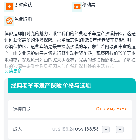
即时确认
移动票
免费取消
体验迪拜旧时光的魅力，乘坐我们的经典老爷车遗产沙漠探险，这是
迪拜获奖最多的沙漠探险。乘坐标志性的1950年代老爷车穿越迪拜
沙漠保护区，这些车辆是最早探索沙漠的车，象征着阿联酋丰富的遗
产。由专业保护向导带领进行野生动物驱车游，观察阿拉伯羚羊等本
地动物，参观风景如画的戈夫树森林，完美的沙漠摄影地点。了解独
特的沙漠生态系统及贝都因人与自然和谐共处的生活方式。
阅读更多
观看精彩的猎鹰表演，展示古老贝都因人的狩猎技巧及猎鹰翱翔之
美，伴随着金色日落映照的沙丘。抵达一个正宗的贝都因帐篷营地，
经典老爷车遗产探险 价格与选项
传统灯光柔和照明，位于私密的沙漠隐居地。体验阿联酋文化，包括
现场阿拉伯咖啡和面包制作、海娜绘画、骑骆驼及传统表演。在星空
下享受美味的四道菜阿联酋晚餐，舒适地坐在阿拉伯休息厅，尝试水
选择日期
DD MM，YYYY
烟，缔造根植于遗产和传统的难忘沙漠体验。
成人
US$ 189.24
US$ 183.53
-
1
+
亮点