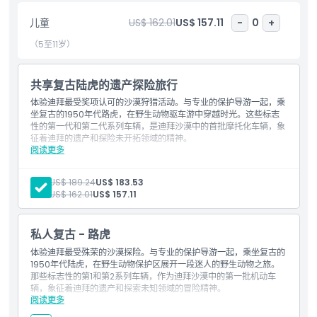
包含项
儿童
US$ 162.01
US$ 157.11
-
0
+
（5至11岁）
需要了解的事项
共享复古陆虎的遗产探险旅行
取消政策
体验迪拜最受奖项认可的沙漠狩猎活动。与专业的保护导游一起，乘
坐复古的1950年代路虎，在野生动物驱车游中穿越时光。这些标志
性的第一代和第二代系列车辆，是迪拜沙漠中的首批摩托化车辆，象
征着迪拜的遗产和探险未开拓领域的精神。
阅读更多
包含内容
下午2:30至4:30之间接送迪拜酒店。
抵达迪拜沙漠保护区，领取您的探险包并佩戴Sheila／
成人:
US$ 189.24
US$ 183.53
Ghutra（传统头巾）。
儿童:
US$ 162.01
US$ 157.11
乘坐敞篷复古路虎，开启迪拜沙漠保护区的野生动物驱车游。
欣赏沙丘上的日落猎鹰表演。
抵达正宗的火把光照的贝都因帐篷营地。
私人复古 - 路虎
体验传统的纹身艺彩绘、现场面包制作、阿拉伯咖啡制作、骆驼
骑行及芳香水烟。
体验迪拜最受殊荣的沙漠探险。与专业的保护导游一起，乘坐复古的
请注意，根据阿联酋政府当前的Covid规定，行程中的某些活
1950年代陆虎，在野生动物保护区展开一段迷人的野生动物之旅。
动可能不可用。
那些标志性的第1和第2系列车辆，作为迪拜沙漠中的第一批机动车
晚餐包括汤、沙拉、开胃菜、主菜和甜点。
查看菜单
辆，象征着迪拜的遗产和探索未知领域的冒险精神。
欣赏文化阿联酋表演，如击鼓和尤拉舞（Yola）。
阅读更多
包含内容
晚上9:30至11:30之间返回酒店（根据季节／日落时间）。
下午2:30至4:30之间从迪拜各大酒店接载。