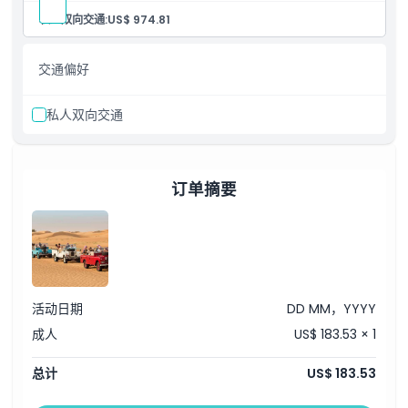
抵达迪拜沙漠保护区，领取您的探险包并佩戴
私人双向交通:
US$ 974.81
Sheila/Ghutra（传统头巾）。
乘坐敞篷复古陆虎，穿越迪拜沙漠保护区的野生动物保护区。
在沙丘中欣赏日落猎鹰表演。
交通偏好
抵达真实的火炬照明贝都因营地。
享受传统的纹身海娜、现场烤面包、阿拉伯咖啡制作、骑骆驼和
香气袭人的水烟管表演。
私人双向交通
请注意，由于阿联酋政府现行的
新冠肺炎规定，行程中的某些活
动可能无法提供。
晚餐包括汤、沙拉、开胃菜、主菜和甜点。
查看菜单
欣赏埃米尔人文化娱乐表演，如击鼓和约拉舞。
晚上9:30至11:30之间返回酒店（视季节/日落时间而定）。
订单摘要
活动日期
DD MM，YYYY
成人
US$ 183.53 × 1
总计
US$ 183.53