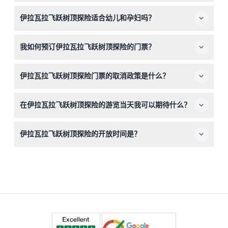
穿舒适的步行鞋和适合天气的衣物。带上相机以捕捉壮观的
伊拉瓦拉飞跃树顶探险适合幼儿和孕妇吗？
景色，但请注意现场不允许携带外来食物和饮料。
0-1岁的儿童免费入场，2-15岁的儿童必须由付费成人陪
我如何预订伊拉瓦拉飞跃树顶探险的门票？
同。该体验不适合孕妇或非常年幼的婴儿。
您可以在本网站上轻松在线预订门票。在预订过程中查看可
伊拉瓦拉飞跃树顶探险门票的取消政策是什么？
用日期和时间，以确保您的访问。
门票一经购买不予退款且不可取消，请确保根据您的时间安
在伊拉瓦拉飞跃树顶探险的游览当天我可以期待什么？
排预订正确的日期和时间。
请至少提前10分钟到达预定时间，迟到或未到将不予退款。
伊拉瓦拉飞跃树顶探险的开放时间是？
您将享受1.5公里的树顶徒步导览，攀登45米高的骑士塔，
并欣赏令人叹为观止的雨林景观。
该景点每天上午10:00至下午4:30开放，最后入场时间为下
午3:30，圣诞节当天闭馆（可能会有变动，请在预订时确
认）。