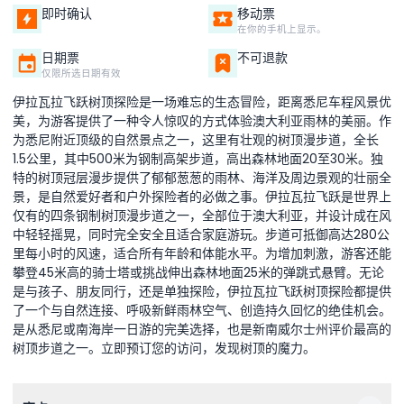
即时确认
移动票
在你的手机上显示。
日期票
不可退款
仅限所选日期有效
伊拉瓦拉飞跃树顶探险是一场难忘的生态冒险，距离悉尼车程风景优
美，为游客提供了一种令人惊叹的方式体验澳大利亚雨林的美丽。作
为悉尼附近顶级的自然景点之一，这里有壮观的树顶漫步道，全长
1.5公里，其中500米为钢制高架步道，高出森林地面20至30米。独
特的树顶冠层漫步提供了郁郁葱葱的雨林、海洋及周边景观的壮丽全
景，是自然爱好者和户外探险者的必做之事。伊拉瓦拉飞跃是世界上
仅有的四条钢制树顶漫步道之一，全部位于澳大利亚，并设计成在风
中轻轻摇晃，同时完全安全且适合家庭游玩。步道可抵御高达280公
里每小时的风速，适合所有年龄和体能水平。为增加刺激，游客还能
攀登45米高的骑士塔或挑战伸出森林地面25米的弹跳式悬臂。无论
是与孩子、朋友同行，还是单独探险，伊拉瓦拉飞跃树顶探险都提供
了一个与自然连接、呼吸新鲜雨林空气、创造持久回忆的绝佳机会。
是从悉尼或南海岸一日游的完美选择，也是新南威尔士州评价最高的
树顶步道之一。立即预订您的访问，发现树顶的魔力。