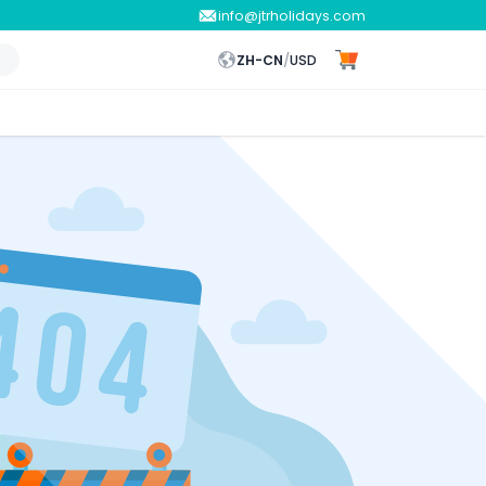
info@jtrholidays.com
ZH-CN
/
USD