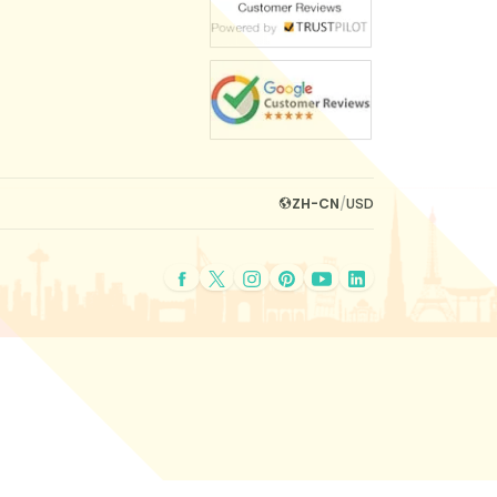
ZH-CN
/
USD