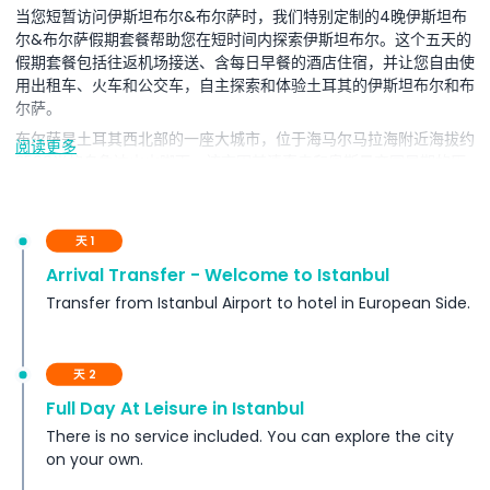
当您短暂访问伊斯坦布尔&布尔萨时，我们特别定制的4晚伊斯坦布
尔&布尔萨假期套餐帮助您在短时间内探索伊斯坦布尔。这个五天的
假期套餐包括往返机场接送、含每日早餐的酒店住宿，并让您自由使
用出租车、火车和公交车，自主探索和体验土耳其的伊斯坦布尔和布
尔萨。
布尔萨是土耳其西北部的一座大城市，位于海马尔马拉海附近海拔约
阅读更多
2500米的乌鲁达山山脚下。该市因其清真寺和奥斯曼帝国早期的历
史遗迹而闻名。它被昵称为“Yeşil Bursa”（绿色布尔萨），因其众多
公园和树木以及壮观的山景而得名。14世纪的大清真寺（Ulu
Cami）拥有塞尔柱风格的拱门和20个圆顶。
天 1
Arrival Transfer - Welcome to Istanbul
包含项
Transfer from Istanbul Airport to hotel in European Side.
条款与条件
天 2
Full Day At Leisure in Istanbul
排除项
There is no service included. You can explore the city
on your own.
重要注意事项