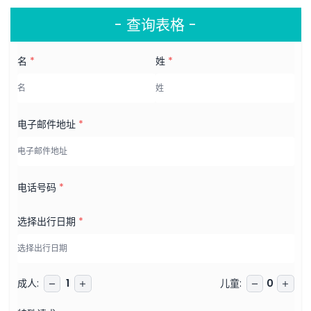
- 查询表格 -
名
*
姓
*
电子邮件地址
*
电话号码
*
选择出行日期
*
成人
:
儿童
:
1
0