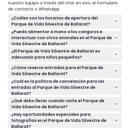
nuestro equipo a través del chat en vivo, el formulario
de contacto o WhatsApp.
¿Cuáles son los horarios de apertura del
Parque de Vida Silvestre de Ballarat?
¿Puedo alimentar a mano a los canguros e
El Parque de Vida Silvestre de Ballarat está abierto
interactuar con otros animales en el Parque de
diariamente de 9:00 AM a 5:00 PM, y solo cierra el 25
Vida Silvestre de Ballarat?
de diciembre (sujeto a cambios — por favor
¡Sí! El parque ofrece oportunidades para alimentar
confirme en el momento de la reserva).
¿El Parque de Vida Silvestre de Ballarat es
a mano a más de 100 canguros que deambulan
adecuado para niños pequeños?
libremente, y también puedes tener encuentros
Absolutamente. Los niños de 0 a 4 años entran
cercanos con koalas, wombats e incluso alimentar
¿Cómo reservo entradas para el Parque de
gratis, y los de 5 a 15 años necesitan un boleto. Es
a tigres de Sumatra.
Vida Silvestre de Ballarat?
un parque muy familiar con animales y actividades
¿Cuál es la política de cancelación para las
Puedes reservar tus entradas cómodamente en
adecuadas para todas las edades.
entradas al Parque de Vida Silvestre de
línea aquí mismo en nuestro sitio web, asegurando
Ballarat?
tu visita con anticipación.
Las entradas no son reembolsables y no pueden
¿Qué debo llevar cuando visite el Parque de
cancelarse, así que asegúrate de tener tus planes
Vida Silvestre de Ballarat?
definidos antes de reservar.
¿Hay oportunidades especiales para
Se recomienda llevar zapatos cómodos para
fotografías en el Parque de Vida Silvestre de
caminar, ropa adecuada al clima, protección solar
Ballarat?
y una cámara para esas memorables encuentros