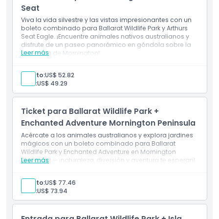
Seat
Viva la vida silvestre y las vistas impresionantes con un
boleto combinado para Ballarat Wildlife Park y Arthurs
Seat Eagle. ¡Encuentre animales nativos australianos y
disfrute de un paseo panorámico en góndola sobre la
Leer más
Península de Mornington!
Adulto:
US$ 52.82
Niño:
US$ 49.29
Ticket para Ballarat Wildlife Park +
Enchanted Adventure Mornington Peninsula
Acércate a los animales australianos y explora jardines
mágicos con un boleto combinado para Ballarat
Wildlife Park y Enchanted Adventure en Mornington
Peninsula — ¡naturaleza, diversión y aventura te esperan!
Leer más
Adulto:
US$ 77.46
Niño:
US$ 73.94
Entrada para Ballarat Wildlife Park + Isla