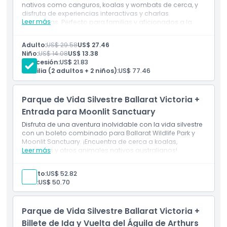
nativos como canguros, koalas y wombats de cerca, y
disfruta de experiencias interactivas y charlas
Política para Niños y Adultos
Leer más
educativas. Perfecto para familias y aficionados a la
naturaleza, este parque ofrece una aventura inolvidable
con la fauna única de Australia.
Adulto:
US$ 29.58
US$ 27.46
Horario de Apertura
Inclusiones
Niño:
US$ 14.08
US$ 13.38
Boleto de Entrada a Ballarat Wildlife Park
Concesión:
US$ 21.83
Familia (2 adultos + 2 niños):
US$ 77.46
Ubicación
Parque de Vida Silvestre Ballarat Victoria +
Política de Cancelación
Entrada para Moonlit Sanctuary
Disfruta de una aventura inolvidable con la vida silvestre
con un boleto combinado para Ballarat Wildlife Park y
Moonlit Sanctuary. ¡Encuentra de cerca a koalas,
canguros y otros animales nativos australianos!
Leer más
Adulto:
US$ 52.82
Niño:
US$ 50.70
Parque de Vida Silvestre Ballarat Victoria +
Billete de Ida y Vuelta del Águila de Arthurs