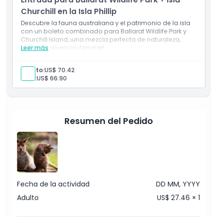
Churchill en la Isla Phillip
Descubre la fauna australiana y el patrimonio de la isla
con un boleto combinado para Ballarat Wildlife Park y
Churchill Island, ¡una mezcla perfecta de naturaleza,
historia y diversión familiar!
Leer más
Adulto:
US$ 70.42
Niño:
US$ 66.90
Resumen del Pedido
Fecha de la actividad
DD MM, YYYY
Adulto
US$ 27.46 × 1