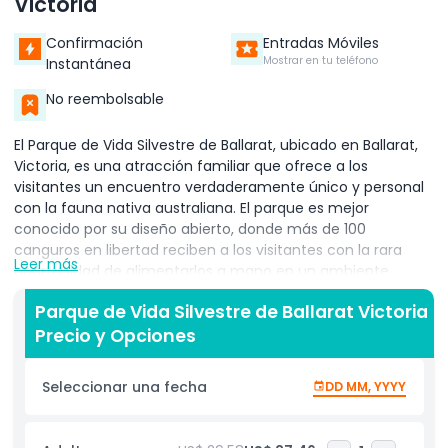
Victoria
Confirmación
Entradas Móviles
Mostrar en tu teléfono
Instantánea
No reembolsable
El Parque de Vida Silvestre de Ballarat, ubicado en Ballarat,
Victoria, es una atracción familiar que ofrece a los
visitantes un encuentro verdaderamente único y personal
con la fauna nativa australiana. El parque es mejor
conocido por su diseño abierto, donde más de 100
canguros en libertad reciben a los visitantes con la rara
Leer más
oportunidad de alimentarlos a mano en un ambiente
natural y relajado. Este popular parque de vida silvestre en
Parque de Vida Silvestre de Ballarat Victoria
Victoria se enfoca en la conservación, educación e
Precio y Opciones
interacciones inolvidables con animales. Los visitantes
pueden explorar una variedad de exhibiciones con especies
icónicas australianas, incluyendo koalas, wombats, emúes,
Seleccionar una fecha
DD MM, YYYY
demonios de Tasmania y dingos. Para quienes estén
interesados en reptiles, la Casa de Reptiles exhibe una
variedad de serpientes, ranas y lagartos nativos, brindando