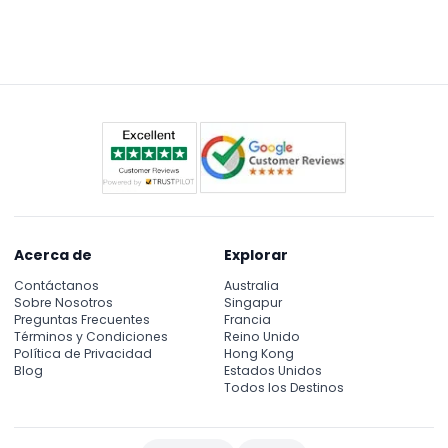
Sí, puedes tomar fotos con los animales únicos del
con la vida silvestre.
parque, como Hugo la tortuga gigante, y disfrutar
de fotos memorables de cerca con la fauna nativa.
Acerca de
Explorar
Contáctanos
Australia
Sobre Nosotros
Singapur
Preguntas Frecuentes
Francia
Términos y Condiciones
Reino Unido
Política de Privacidad
Hong Kong
Blog
Estados Unidos
Todos los Destinos