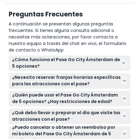
Preguntas Frecuentes
A continuación se presentan algunas preguntas
frecuentes. Si tienes alguna consulta adicional o
necesitas más aclaraciones, por favor contacta a
nuestro equipo a través del chat en vivo, el formulario
de contacto o WhatsApp.
¿Cómo funciona el Pase Go City Ámsterdam de
5 opciones?
Con el Pase de 5 opciones, eliges cinco atracciones
¿Necesito reservar franjas horarias específicas
de más de 40 opciones en Ámsterdam. Tu pase se
para las atracciones con el pase?
activa cuando visitas tu primera atracción y es
Algunas atracciones incluidas en el pase requieren
válido por 30 días, permitiéndote explorar a tu
¿Quién puede usar el Pase Go City Ámsterdam
reserva previa o franjas horarias, por lo que es
propio ritmo.
de 5 opciones? ¿Hay restricciones de edad?
mejor verificar los requisitos de cada lugar antes de
El pase es adecuado para todos a partir de 3 años.
ir. Puedes ver la disponibilidad y hacer reservas en
¿Qué debo llevar o preparar el día que visite las
Ten en cuenta que los niños de 13 años en adelante
línea aquí durante el proceso de compra.
atracciones con el pase?
pagan el mismo precio que los adultos.
¿Puedo cancelar o obtener un reembolso por
Lleva tu cupón digital del pase en tu teléfono o
mi boleto del Pase Go City Ámsterdam de 5
impreso. También, verifica el horario de apertura de