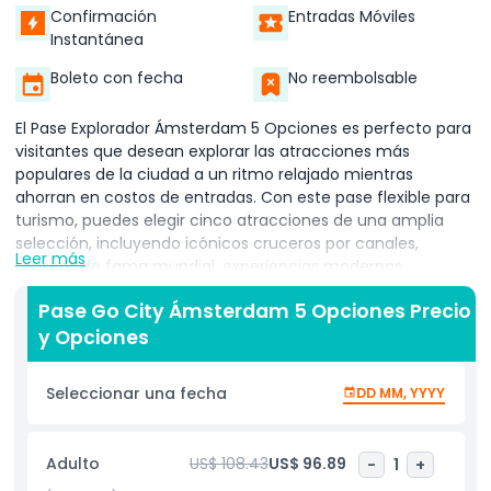
Confirmación
Entradas Móviles
Instantánea
Boleto con fecha
No reembolsable
El Pase Explorador Ámsterdam 5 Opciones es perfecto para
visitantes que desean explorar las atracciones más
populares de la ciudad a un ritmo relajado mientras
ahorran en costos de entradas. Con este pase flexible para
turismo, puedes elegir cinco atracciones de una amplia
selección, incluyendo icónicos cruceros por canales,
Leer más
museos de fama mundial, experiencias modernas,
miradores pintorescos y actividades familiares. Una vez que
Pase Go City Ámsterdam 5 Opciones Precio
visites tu primera atracción, el pase se activa y es válido
y Opciones
por 60 días, dándote mucho tiempo para disfrutar las
opciones restantes sin sentir prisa. El pase mantiene todo
en un código digital conveniente, eliminando la molestia de
Seleccionar una fecha
DD MM, YYYY
comprar entradas por separado. Esta flexibilidad te permite
personalizar tu itinerario según tus intereses, ya sea
revisitando lugares favoritos, disfrutando de cafés y
Adulto
US$ 108.43
US$ 96.89
-
1
+
mercados locales o explorando vecindarios menos