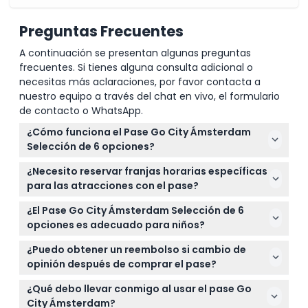
Preguntas Frecuentes
A continuación se presentan algunas preguntas
frecuentes. Si tienes alguna consulta adicional o
necesitas más aclaraciones, por favor contacta a
nuestro equipo a través del chat en vivo, el formulario
de contacto o WhatsApp.
¿Cómo funciona el Pase Go City Ámsterdam
Selección de 6 opciones?
El pase te permite elegir seis atracciones de más
¿Necesito reservar franjas horarias específicas
de 45 opciones en Ámsterdam, válido por 30 días
para las atracciones con el pase?
desde el primer uso. Solo actívalo en tu primera
Algunas atracciones requieren reservas anticipadas
atracción y disfruta tus selecciones a tu propio
¿El Pase Go City Ámsterdam Selección de 6
o reservas de franjas horarias, por lo que es mejor
ritmo.
opciones es adecuado para niños?
verificar y planificar con anticipación los lugares
Sí, el pase es adecuado para niños de 3 años en
que quieres visitar durante el proceso de reserva en
¿Puedo obtener un reembolso si cambio de
adelante. Ten en cuenta que los niños de 13 años
línea.
opinión después de comprar el pase?
en adelante pagan la tarifa de adulto.
No, todos los boletos comprados para el Pase Go
¿Qué debo llevar conmigo al usar el pase Go
City Ámsterdam Selección de 6 opciones no son
City Ámsterdam?