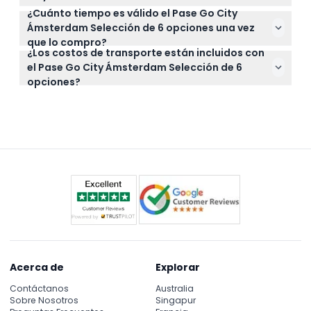
reembolsables y no pueden ser cancelados.
¿Cuánto tiempo es válido el Pase Go City
Lleva tu pase digital en tu smartphone o un cupón
Ámsterdam Selección de 6 opciones una vez
impreso para facilitar la entrada, y considera llevar
que lo compro?
calzado cómodo ya que estarás recorriendo la
¿Los costos de transporte están incluidos con
Tu pase es válido por 30 días desde la fecha de
ciudad.
el Pase Go City Ámsterdam Selección de 6
confirmación de la reserva y expira a las 23:59 del
opciones?
último día (sujeto a cambios: por favor confirma al
No, los costos de transporte y gastos personales
momento de la reserva).
como propinas o comidas no están incluidos, así
que planifica tus arreglos de viaje por separado.
Acerca de
Explorar
Contáctanos
Australia
Sobre Nosotros
Singapur