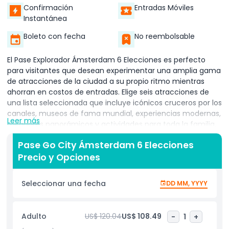
Confirmación
Entradas Móviles
Instantánea
Boleto con fecha
No reembolsable
El Pase Explorador Ámsterdam 6 Elecciones es perfecto
para visitantes que desean experimentar una amplia gama
de atracciones de la ciudad a su propio ritmo mientras
ahorran en costos de entradas. Elige seis atracciones de
una lista seleccionada que incluye icónicos cruceros por los
canales, museos de fama mundial, experiencias modernas,
Leer más
miradores panorámicos y actividades para toda la familia.
Tu pase se activa en tu primera visita y es válido por 60
Pase Go City Ámsterdam 6 Elecciones
días, ofreciéndote amplia flexibilidad para planificar tus
Precio y Opciones
visitas. El pase digital mantiene todos los tickets en un
código conveniente, eliminando la molestia de compras de
entradas separadas. Ya sea que quieras visitar
Seleccionar una fecha
DD MM, YYYY
nuevamente lugares favoritos, explorar barrios locales,
disfrutar mercados y cafés, o realizar actividades extra de
turismo, el pase se adapta a tu agenda. Ideal para parejas,
Adulto
US$ 120.04
US$ 108.49
-
1
+
familias y entusiastas del viaje lento, asegura una