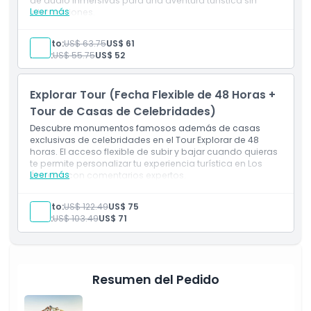
de audio inmersivas para una aventura turística sin
Leer más
interrupciones.
Horario de Apertura
Adulto:
US$ 63.75
US$ 61
Niño:
US$ 55.75
US$ 52
Cosas a Saber
Explorar Tour (Fecha Flexible de 48 Horas +
Ubicación
Tour de Casas de Celebridades)
Descubre monumentos famosos además de casas
Cómo Canjear
exclusivas de celebridades en el Tour Explorar de 48
horas. El acceso flexible de subir y bajar cuando quieras
te permite personalizar tu experiencia turística en Los
Leer más
Ángeles con comentarios expertos.
Términos y Condiciones
Adulto:
US$ 122.49
US$ 75
Política de Cancelación
Niño:
US$ 103.49
US$ 71
Resumen del Pedido