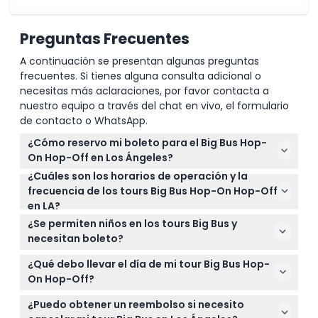
Preguntas Frecuentes
A continuación se presentan algunas preguntas
frecuentes. Si tienes alguna consulta adicional o
necesitas más aclaraciones, por favor contacta a
nuestro equipo a través del chat en vivo, el formulario
de contacto o WhatsApp.
¿Cómo reservo mi boleto para el Big Bus Hop-
On Hop-Off en Los Ángeles?
¿Cuáles son los horarios de operación y la
Puedes reservar fácilmente tu boleto para el Big
frecuencia de los tours Big Bus Hop-On Hop-Off
Bus Hop-On Hop-Off en línea aquí mismo en este
en LA?
sitio web. Solo selecciona el tipo de boleto y la
El Recorrido Hollywood (Ruta Roja) funciona de 10:00
fecha que prefieras, luego sigue el proceso de
¿Se permiten niños en los tours Big Bus y
AM a 4:30 PM, con autobuses que llegan cada 30 a
reserva paso a paso.
necesitan boleto?
45 minutos, mientras que el Recorrido Playa (Ruta
Los niños de 0 a 12 años deben estar acompañados
Azul) tiene salidas programadas a las 10:45 AM, 11:45
¿Qué debo llevar el día de mi tour Big Bus Hop-
por un adulto que pague, y los niños de 0 a 2 años
AM, 1:00 PM, 2:00 PM y 3:15 PM (sujeto a cambios —
On Hop-Off?
pueden viajar gratis si no ocupan un asiento
por favor confirma al momento de la reserva).
Lleva protección solar como un sombrero y
separado. Esto facilita y hace asequible que las
¿Puedo obtener un reembolso si necesito
bloqueador solar, zapatos cómodos para caminar y