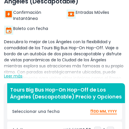
Ángeles (Descapotable)
Confirmación
Entradas Móviles
Instantánea
Boleto con fecha
Descubra lo mejor de Los Ángeles con la flexibilidad y
comodidad de los Tours Big Bus Hop-On Hop-Off. Viaje a
bordo de un autobús de dos pisos descapotable y disfrute
de vistas panorámicas de la Ciudad de los Ángeles
mientras explora sus atracciones más famosas a su propio
ritmo. Con paradas estratégicamente ubicadas, puede
Leer más
bajar fácilmente para visitar sitios icónicos como el Paseo
de la Fama de Hollywood, el Teatro Chino TCL, Beverly Hills,
Tours Big Bus Hop-On Hop-Off de Los
Rodeo Drive y la mundialmente famosa Sunset Strip.
Ángeles (Descapotable) Precio y Opciones
Continúe su viaje hacia Santa Mónica, donde las playas
doradas se encuentran con calles comerciales animadas, o
diríjase al centro de Los Ángeles para explorar sus
Seleccionar una fecha
DD MM, YYYY
monumentos culturales e históricos. El comentario de
audio a bordo, disponible en varios idiomas, ofrece
conocimientos fascinantes sobre la historia, arquitectura y