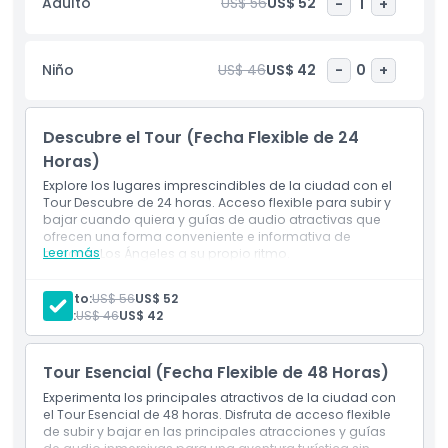
Adulto
US$ 56
US$ 52
-
1
+
cultura pop de la ciudad. Ya sea que quiera tomar fotos
desde la cubierta superior al aire libre, pasear por Hollywood
Boulevard o relajarse junto al Océano Pacífico, este tour
Niño
US$ 46
US$ 42
-
0
+
ofrece la libertad de crear su propia aventura en Los
Ángeles. Perfecto para visitantes por primera vez y viajeros
que regresan, el tour Big Bus Hop-On Hop-Off es una forma
Descubre el Tour (Fecha Flexible de 24
divertida, flexible y pintoresca de ver Los Ángeles. Disfrute
de viajes ilimitados durante el período de su boleto y
Horas)
experimente la ciudad a su manera.
Explore los lugares imprescindibles de la ciudad con el
Tour Descubre de 24 horas. Acceso flexible para subir y
bajar cuando quiera y guías de audio atractivas que
ofrecen una forma conveniente e informativa de
Aspectos Destacados
Leer más
conocer Los Ángeles a su propio ritmo.
Adulto:
US$ 56
US$ 52
Inclusiones
Niño:
US$ 46
US$ 42
Política para Niños y Adultos
Tour Esencial (Fecha Flexible de 48 Horas)
Experimenta los principales atractivos de la ciudad con
el Tour Esencial de 48 horas. Disfruta de acceso flexible
Exclusiones
de subir y bajar en las principales atracciones y guías