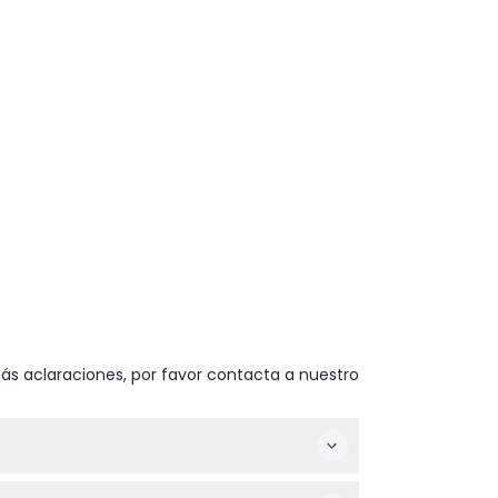
ás aclaraciones, por favor contacta a nuestro
a. m. a 9 p. m., y sábados y domingos de 10