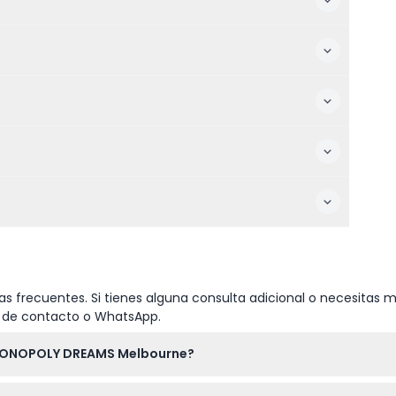
s frecuentes. Si tienes alguna consulta adicional o necesitas m
io de contacto o WhatsApp.
e MONOPOLY DREAMS Melbourne?
unes a miércoles de 10 a. m. a 7 p. m., jueves y viernes de 10 