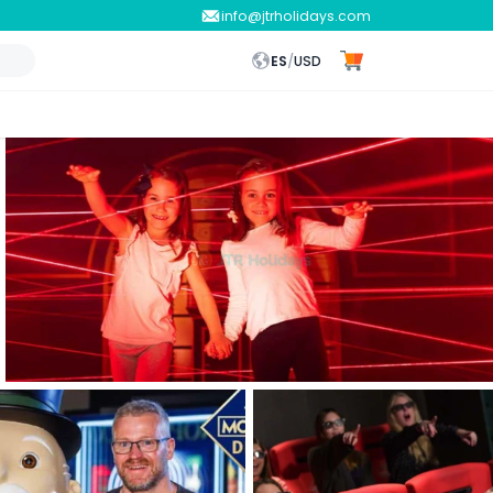
info@jtrholidays.com
ES
/
USD