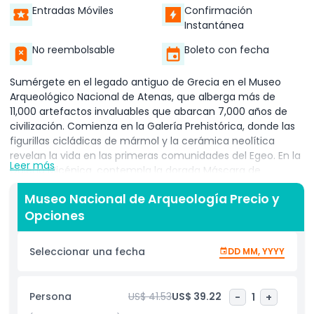
Entradas Móviles
Confirmación
Instantánea
No reembolsable
Boleto con fecha
Sumérgete en el legado antiguo de Grecia en el Museo
Arqueológico Nacional de Atenas, que alberga más de
11,000 artefactos invaluables que abarcan 7,000 años de
civilización. Comienza en la Galería Prehistórica, donde las
figurillas cicládicas de mármol y la cerámica neolítica
revelan la vida en las primeras comunidades del Egeo. En la
Leer más
Galería Micénica, contempla la dorada Máscara de
Agamenón y los intrincados vasos funerarios que narran
Museo Nacional de Arqueología Precio y
historias de los reinos de la Edad de Bronce. Explora las Salas
Opciones
de Escultura Arcaica y Clásica para admirar estatuas de
kouroi, el Bronce de Artemisión y elegantes relieves de
mármol que definieron los ideales artísticos griegos.
Seleccionar una fecha
DD MM, YYYY
Contempla la computadora analógica más antigua del
mundo, el Mecanismo de Anticitera, alojado en las
colecciones helenísticas y romanas, junto con cerámicas
Persona
US$ 41.53
US$ 39.22
-
1
+
exquisitamente pintadas y joyas lujosas. Recorre los salones