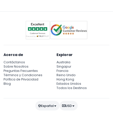
seleccionadas, pero es mejor verificar la
disponibilidad y los horarios al reservar en línea.
Acerca de
Explorar
Contáctanos
Australia
Sobre Nosotros
Singapur
Preguntas Frecuentes
Francia
Términos y Condiciones
Reino Unido
Política de Privacidad
Hong Kong
Blog
Estados Unidos
Todos los Destinos
Español
USD