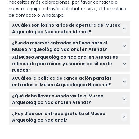
necesitas más aclaraciones, por favor contacta a
nuestro equipo a través del chat en vivo, el formulario
de contacto o WhatsApp.
¿Cuáles son los horarios de apertura del Museo
Arqueológico Nacional en Atenas?
Los horarios del museo varían según la temporada:
¿Puedo reservar entradas en línea para el
del 1 de noviembre al 31 de marzo, está abierto de
Museo Arqueológico Nacional en Atenas?
miércoles a lunes de 08:30 a 15:30 y martes de 13:00
¿El Museo Arqueológico Nacional en Atenas es
Sí, puede reservar fácilmente sus entradas en línea
a 20:00; del 1 de abril al 31 de octubre, lunes de 13:00
adecuado para niños y usuarios de sillas de
aquí mismo en este sitio web, asegurando su
a 20:00 y de martes a domingo de 09:00 a 16:00
ruedas?
entrada en la fecha y hora que prefiera.
(sujeto a cambios — por favor confirme al
Absolutamente, los niños menores de 5 años
¿Cuál es la política de cancelación para las
momento de la reserva).
entran gratis, y el museo es accesible para sillas de
entradas al Museo Arqueológico Nacional?
ruedas, lo que lo convierte en una excelente opción
Las entradas no son reembolsables y no se pueden
para familias y visitantes con necesidades de
¿Qué debo llevar cuando visite el Museo
cancelar, así que por favor asegúrese de usar su
movilidad.
Arqueológico Nacional en Atenas?
entrada en la fecha y hora que reservó.
Lleve su entrada (impresa o en su teléfono), una
¿Hay días con entrada gratuita al Museo
identificación válida si califica para entrada
Arqueológico Nacional?
gratuita, zapatos cómodos para caminar y una
¡Sí! Disfrute de la entrada gratuita cada primer
cámara para capturar los increíbles artefactos.
domingo de noviembre a marzo y en otras fechas