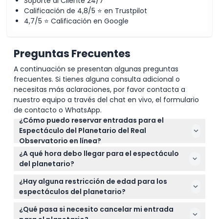
Soporte al Cliente 24/7
Calificación de 4,8/5 ⭐ en Trustpilot
4,7/5 ⭐ Calificación en Google
Preguntas Frecuentes
A continuación se presentan algunas preguntas
frecuentes. Si tienes alguna consulta adicional o
necesitas más aclaraciones, por favor contacta a
nuestro equipo a través del chat en vivo, el formulario
de contacto o WhatsApp.
¿Cómo puedo reservar entradas para el
Espectáculo del Planetario del Real
Observatorio en línea?
Puedes reservar fácilmente tus entradas en línea
¿A qué hora debo llegar para el espectáculo
aquí mismo en este sitio web seleccionando tu
del planetario?
fecha preferida y verificando los horarios
Procura llegar al menos 15 minutos antes de la hora
disponibles durante el proceso de reserva.
¿Hay alguna restricción de edad para los
programada para asegurarte un asiento, ya que no
espectáculos del planetario?
se admitirá a los que lleguen tarde.
No se permite la entrada a niños menores de 5
¿Qué pasa si necesito cancelar mi entrada
años, excepto para el espectáculo Ted's Aventura