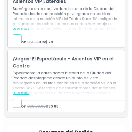
Asientos VIP Laterales
Sumérgete en la cautivadora historia de la Ciudad del
Horario de Apertura
Pecado desde una posición privilegiada en las filas
laterales de la sección VIP del Teatro Saxe. Sé testigo de
deslumbrantes actuaciones que rinden homenaje a
Leer más
artistas legendarios, revive el pasado glamuroso de la
Cosas a Saber
ciudad y siente la energía electrizante de Las Vegas
cobrar vida ante tus ojos.
Person:
US$ 80
US$ 79
Ubicación
¡Vegas! El Espectáculo - Asientos VIP en el
Política de Cancelación
Centro
Experimenta la cautivadora historia de la Ciudad del
Pecado desplegarse desde un punto de vista
privilegiado en las filas centrales de la sección VIP en el
Teatro Saxe. Sé testigo de deslumbrantes actuaciones
Leer más
que rinden homenaje a artistas legendarios, revive el
pasado glamoroso de la ciudad y siente la energía
electrizante de Las Vegas cobrar vida con una claridad y
Person:
US$ 89.99
US$ 88
emoción inigualables.