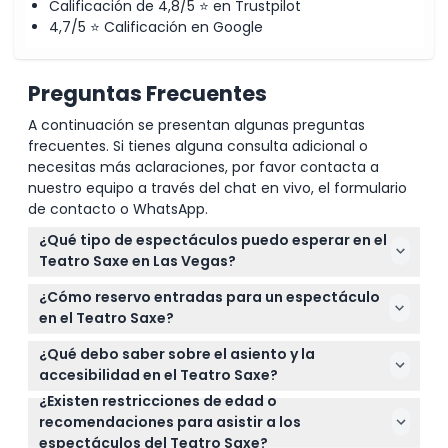
Calificación de 4,8/5 ⭐ en Trustpilot
4,7/5 ⭐ Calificación en Google
Preguntas Frecuentes
A continuación se presentan algunas preguntas
frecuentes. Si tienes alguna consulta adicional o
necesitas más aclaraciones, por favor contacta a
nuestro equipo a través del chat en vivo, el formulario
de contacto o WhatsApp.
¿Qué tipo de espectáculos puedo esperar en el
Teatro Saxe en Las Vegas?
Puede disfrutar de una variedad de actuaciones en
¿Cómo reservo entradas para un espectáculo
vivo que incluyen espectáculos de comedia, actos
en el Teatro Saxe?
de magia, presentaciones tributo en honor a
Las entradas para los espectáculos en el Teatro
leyendas como Elvis y Tina Turner, así como actos
¿Qué debo saber sobre el asiento y la
Saxe se pueden reservar fácilmente en línea aquí
especiales que involucran gimnasia, acrobacias y
accesibilidad en el Teatro Saxe?
mismo en este sitio web. Simplemente seleccione
baile.
¿Existen restricciones de edad o
Los asientos se asignan por sección al llegar, y el
su espectáculo y fecha preferidos para comprobar
recomendaciones para asistir a los
teatro ofrece asientos premium tipo estadio. El
la disponibilidad y completar su reserva.
espectáculos del Teatro Saxe?
lugar también es accesible para sillas de ruedas