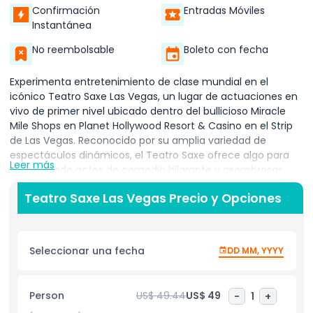
Confirmación
Entradas Móviles
Instantánea
No reembolsable
Boleto con fecha
Experimenta entretenimiento de clase mundial en el
icónico Teatro Saxe Las Vegas, un lugar de actuaciones en
vivo de primer nivel ubicado dentro del bullicioso Miracle
Mile Shops en Planet Hollywood Resort & Casino en el Strip
de Las Vegas. Reconocido por su amplia variedad de
espectáculos dinámicos, el Teatro Saxe ofrece algo para
Leer más
todos, desde actos de comedia hilarante y asombrosas
actuaciones de magia hasta emocionantes acrobacias,
Teatro Saxe Las Vegas Precio y Opciones
shows de burlesque y espectaculares actos tributo que
celebran leyendas musicales. Este teatro de Las Vegas,
altamente calificado, es un destino imperdible tanto para
turistas como para locales, proporcionando una
Seleccionar una fecha
DD MM, YYYY
experiencia de entretenimiento inmersiva en el corazón de
la capital del entretenimiento de Nevada. Con iluminación,
sonido y diseño escénico de última generación, cada
Person
US$ 49.44
US$ 49
-
1
+
presentación en el Teatro Saxe cautiva a las audiencias