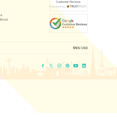
os
tinos
ES
/
USD