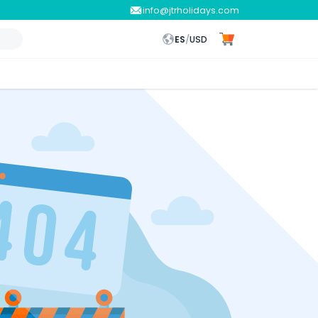
info@jtrholidays.com
ES
/
USD