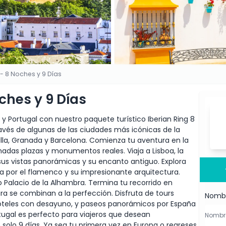
- 8 Noches y 9 Días
ches y 9 Días
a y Portugal con nuestro paquete turístico Iberian Ring 8
través de algunas de las ciudades más icónicas de la
villa, Granada y Barcelona. Comienza tu aventura en la
madas plazas y monumentos reales. Viaja a Lisboa, la
sus vistas panorámicas y su encanto antiguo. Explora
sa por el flamenco y su impresionante arquitectura.
o Palacio de la Alhambra. Termina tu recorrido en
tura se combinan a la perfección. Disfruta de tours
Nomb
oteles con desayuno, y paseos panorámicos por España
rtugal es perfecto para viajeros que desean
 solo 9 días. Ya sea tu primera vez en Europa o regreses