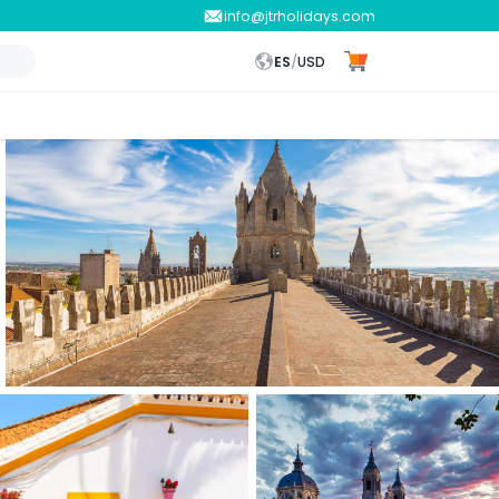
info@jtrholidays.com
ES
/
USD