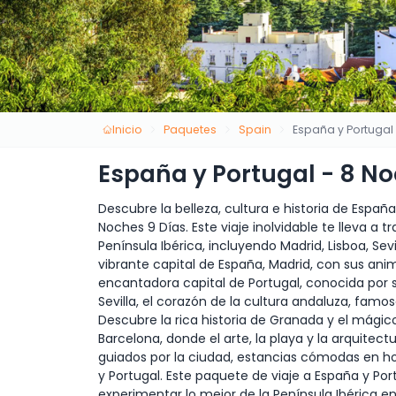
Inicio
Paquetes
Spain
España y Portugal 
España y Portugal - 8 No
Descubre la belleza, cultura e historia de Españ
Noches 9 Días. Este viaje inolvidable te lleva a 
Península Ibérica, incluyendo Madrid, Lisboa, Se
vibrante capital de España, Madrid, con sus ani
encantadora capital de Portugal, conocida por 
Sevilla, el corazón de la cultura andaluza, famo
Descubre la rica historia de Granada y el mágic
Barcelona, donde el arte, la playa y la arquitec
guiados por la ciudad, estancias cómodas en h
y Portugal. Este paquete de viaje a España y Po
experimentar lo mejor de la Península Ibérica en