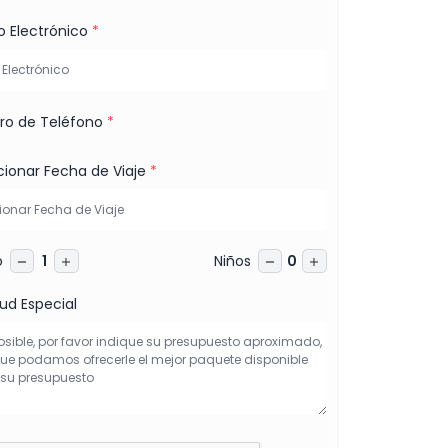
o Electrónico
*
o de Teléfono
*
cionar Fecha de Viaje
*
o
Niños
1
0
tud Especial