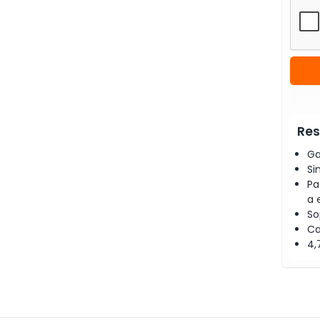
Res
Ga
Si
Pa
a 
So
Ca
4,