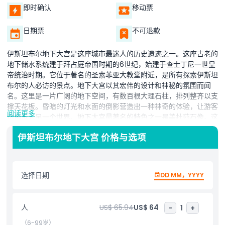
即时确认
移动票
日期票
不可退款
伊斯坦布尔地下大宫是这座城市最迷人的历史遗迹之一。这座古老的
地下储水系统建于拜占庭帝国时期的6世纪，始建于查士丁尼一世皇
帝统治时期。它位于著名的圣索菲亚大教堂附近，是所有探索伊斯坦
布尔的人必访的景点。地下大宫以其宏伟的设计和神秘的氛围而闻
名。这里是一片广阔的地下空间，有数百根大理石柱，排列整齐以支
撑天花板。昏暗的灯光和水面的倒影营造出一种神奇的体验，让游客
阅读更多
仿佛步入另一个世界。地下大宫最著名的特色之一是美杜莎石像。这
些古老的石雕安置在两根柱子的底部，为这里增添了神秘气息。没有
伊斯坦布尔地下大宫 价格与选项
人确切知道它们为什么放在这里，或为什么一尊是倒置的，另一尊是
侧放的。
参观伊斯坦布尔地下大宫是一种独特的体验。凉爽的地下空气为繁忙
选择日期
DD MM，YYYY
的城市街道提供了清新之感。当你沿着水面上方的木质走道行走时，
可以欣赏令人印象深刻的建筑和这地方背后的历史。地下大宫是伊斯
坦布尔的一大热门景点，吸引来自世界各地的游客。这里是历史爱好
人
US$ 65.94
US$ 64
-
1
+
者、摄影师以及所有寻找城市独特体验者的绝佳去处。如果你计划前
往伊斯坦布尔，务必将地下大宫列入行程。
（6-99岁）