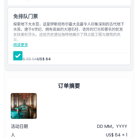
免排队门票
亮点
探索地下大水宫，这是伊斯坦布尔最大且最令人印象深刻的古代地下
水库。建于6世纪，拥有高耸的大理石柱、诡异的灯光和著名的蛇发
女妖美杜莎头。这处历史遗址独特地展示了拜占庭工程与建筑的风
包含项
采。
阅读更多
包含项目
儿童成人政策
巴西利卡地下水宫免排队门票
人:
US$ 65.94
US$ 64
营业时间
订单摘要
需要了解的事项
位置
取消政策
活动日期
DD MM，YYYY
人
US$ 64 × 1