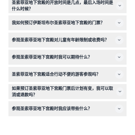
圣索菲亚地下宫殿的开放时间是几点，最后入场时间是
什么时候？
圣索菲亚地下宫殿每天上午9:00至晚上10:00开放，最后入
我如何预订伊斯坦布尔圣索菲亚地下宫殿的门票？
场时间为下午6:00，即关闭前一小时（可能有变动——请在
预订时确认）。
您可以直接在本网站上轻松预订圣索菲亚地下宫殿的门票，
参观圣索菲亚地下宫殿对儿童有年龄限制或收费吗？
以保证入场并避免排队等待。
6岁以下儿童免费入场，是适合全家一起探索的亲子活动。
参观圣索菲亚地下宫殿时我可以期待什么？
您将穿行于一个灯光昏暗且富有氛围的地下空间，观看宏伟
圣索菲亚地下宫殿适合行动不便的游客参观吗？
的大理石柱和令人着迷的美杜莎头雕塑，非常适合历史爱好
者和摄影爱好者。
圣索菲亚地下宫殿需要步行和爬楼梯，如果您有行动方面的
如果预订圣索菲亚地下宫殿门票后计划有变，我可以取
顾虑，建议在预订前考虑这一点，因为可能较具挑战性。
消或退款吗？
圣索菲亚地下宫殿门票一经预订不可退款且不可取消，请您
参观圣索菲亚地下宫殿时我应该带些什么？
合理安排计划。
请穿舒适的鞋子，带一件轻便外套，因为地下宫殿内可能较
凉爽且潮湿。