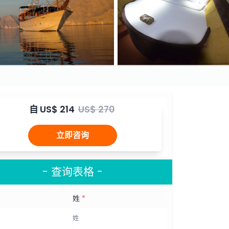
自
US$ 214
US$ 270
立即咨询
- 查询表格 -
姓
*