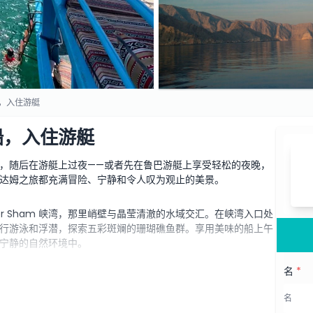
船，入住游艇
船，入住游艇
，随后在游艇上过夜——或者先在鲁巴游艇上享受轻松的夜晚，
达姆之旅都充满冒险、宁静和令人叹为观止的美景。
r Sham 峡湾，那里峭壁与晶莹清澈的水域交汇。在峡湾入口处
行游泳和浮潜，探索五彩斑斓的珊瑚礁鱼群。享用美味的船上午
宁静的自然环境中。
名
*
海湾的宽敞鲁巴游艇。晚上可以游泳、浮潜或尝试钓鱼，随后在
内休息，或在甲板的开放天空下享用配备齐全的舒适床铺，度过