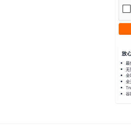
放
最
无
全
全
Tr
谷