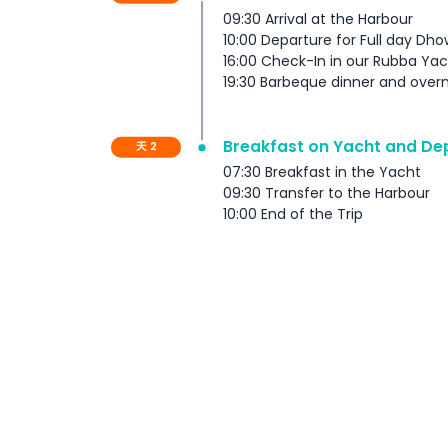
09:30 Arrival at the Harbour
10:00 Departure for Full day Dho
包含项
16:00 Check-In in our Rubba Ya
19:30 Barbeque dinner and ove
条款与条件
Breakfast on Yacht and De
天 2
排除项
07:30 Breakfast in the Yacht
09:30 Transfer to the Harbour
10:00 End of the Trip
重要注意事项
支付政策