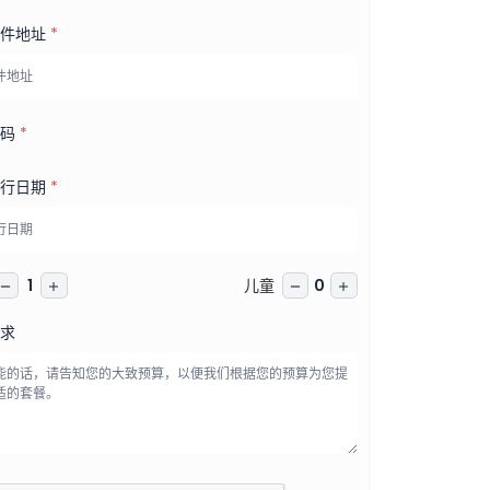
邮件地址
*
号码
*
出行日期
*
儿童
1
0
求