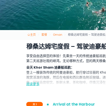
主页
套餐
Oman
穆桑达姆宅度假 – 驾驶迪豪
穆桑达姆宅度假 – 驾驶迪豪
享受自由选择您的体验！先乘坐一天的传统迪豪船巡航
第二天巡游壮观的峡湾。无论哪种方式，您的两天穆桑
全天 Khor Sham 迪豪船巡航：
登上一艘装饰传统的阿曼迪豪船，航行穿过壮丽的 Kho
观赏活泼的海豚，然后在电报和西比群岛附近抛锚，进
餐，同时品尝软饮、新鲜水果、茶和咖啡，尽情沉浸在
阅读更多
鲁巴游艇过夜体验：
夕阳西下，转移到您的漂浮休憩地——一艘停泊在宁静
星空下享用新鲜烤制的烧烤晚餐。可舒适地在空调舱室
一个安稳的水上夜晚。
Arrival at the Harbour
天 1