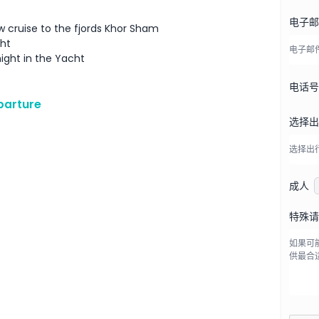
电子
w cruise to the fjords Khor Sham
cht
rnight in the Yacht
电话
parture
选择
成人
特殊请