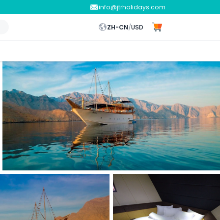
info@jtrholidays.com
ZH-CN
/
USD