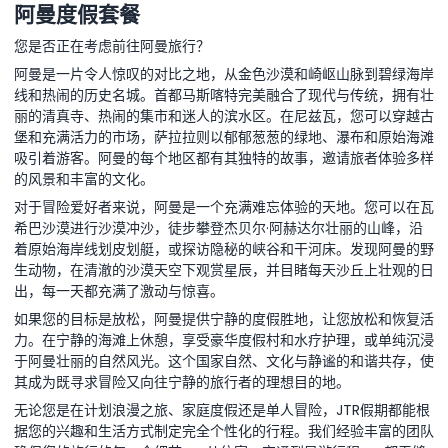
阿曼度假套餐
您是否正在考虑前往阿曼旅行？
阿曼是一片令人惊叹的对比之地，从金色沙漠和崎岖山脉到碧绿海岸
线和热闹的历史名城。首都马斯喀特完美融合了现代与传统，拥有壮
丽的清真寺、热闹的集市和迷人的滨水区。在尼兹瓦，您可以穿越古
堡和充满活力的市场，萨拉拉则以郁郁葱葱的绿地、瀑布和原始海滩
吸引着游客。阿曼的每个地区都有其独特的故事，邀请旅者体验多样
的风景和丰富的文化。
对于冒险爱好者来说，阿曼是一个充满难忘体验的天地。您可以在瓦
希巴沙漠进行沙漠冲沙，徒步攀登杰贝尔·阿赫达尔壮丽的山峰，沿
着原始海岸线划皮划艇，或探访隐秘的峡谷和干河床。发现阿曼的野
生动物，在清澈的沙漠天空下观赏星辰，并目睹每天沙丘上壮观的日
出，每一天都充满了激动与惊喜。
如果您的目标是放松，阿曼提供宁静的度假胜地，让您放松和恢复活
力。在宁静的海滩上休憩，享受豪华度假村和水疗护理，或单纯沉浸
于阿曼壮丽的自然风光。这个国家自然、文化与静谧的和谐共存，使
其成为既寻求冒险又向往宁静的旅行者的理想目的地。
无论您是在计划浪漫之旅、家庭度假还是单人冒险，JTR假期都能根
据您的兴趣和生活方式制定完全个性化的行程。我们经验丰富的团队