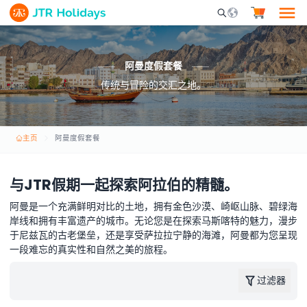
Mobile Search Opene
阿曼度假套餐
传统与冒险的交汇之地。
主页
阿曼度假套餐
与JTR假期一起探索阿拉伯的精髓。
阿曼是一个充满鲜明对比的土地，拥有金色沙漠、崎岖山脉、碧绿海
岸线和拥有丰富遗产的城市。无论您是在探索马斯喀特的魅力，漫步
于尼兹瓦的古老堡垒，还是享受萨拉拉宁静的海滩，阿曼都为您呈现
一段难忘的真实性和自然之美的旅程。
过滤器