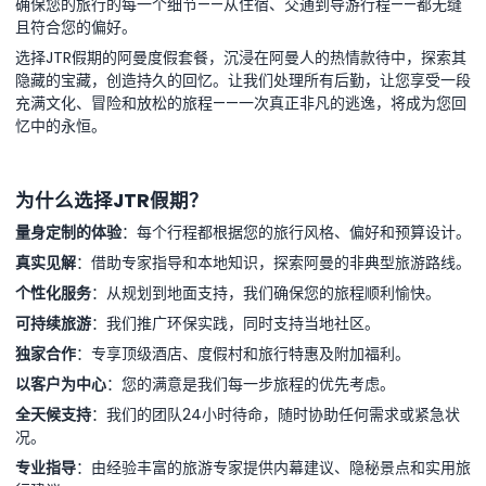
确保您的旅行的每一个细节——从住宿、交通到导游行程——都无缝
且符合您的偏好。
选择JTR假期的阿曼度假套餐，沉浸在阿曼人的热情款待中，探索其
隐藏的宝藏，创造持久的回忆。让我们处理所有后勤，让您享受一段
充满文化、冒险和放松的旅程——一次真正非凡的逃逸，将成为您回
忆中的永恒。
为什么选择JTR假期？
量身定制的体验
：每个行程都根据您的旅行风格、偏好和预算设计。
真实见解
：借助专家指导和本地知识，探索阿曼的非典型旅游路线。
个性化服务
：从规划到地面支持，我们确保您的旅程顺利愉快。
可持续旅游
：我们推广环保实践，同时支持当地社区。
独家合作
：专享顶级酒店、度假村和旅行特惠及附加福利。
以客户为中心
：您的满意是我们每一步旅程的优先考虑。
全天候支持
：我们的团队24小时待命，随时协助任何需求或紧急状
况。
专业指导
：由经验丰富的旅游专家提供内幕建议、隐秘景点和实用旅