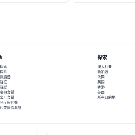
动
探索
探索
澳大利亚
探险
新加坡
帆船游
法国
游览
英国
游艇
香港
度假套餐
美国
蜜月套餐
所有目的地
其度假套餐
代夫度假套餐