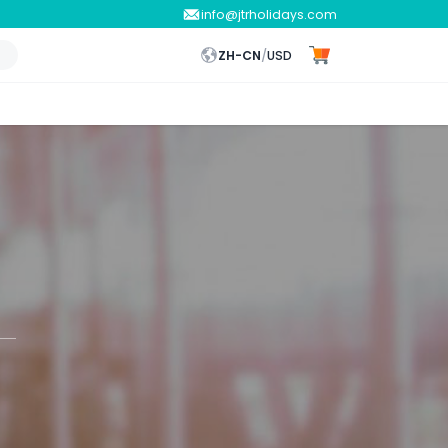
info@jtrholidays.com
ZH-CN
/
USD