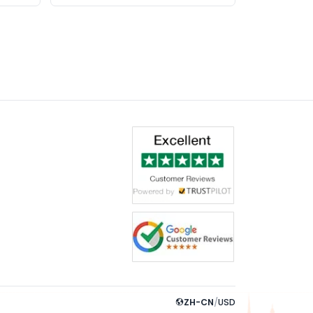
ZH-CN
/
USD