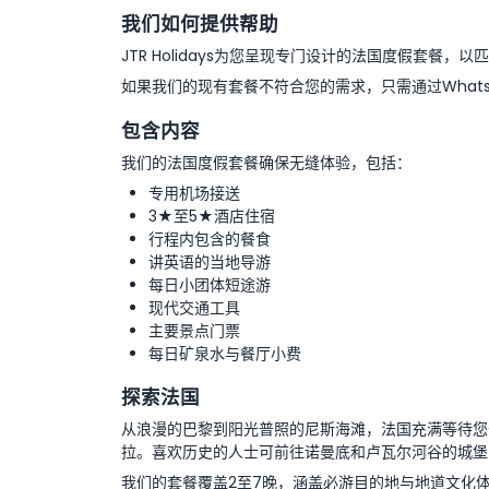
我们如何提供帮助
JTR Holidays为您呈现专门设计的法国度假套
如果我们的现有套餐不符合您的需求，只需通过What
包含内容
我们的法国度假套餐确保无缝体验，包括：
专用机场接送
3★至5★酒店住宿
行程内包含的餐食
讲英语的当地导游
每日小团体短途游
现代交通工具
主要景点门票
每日矿泉水与餐厅小费
探索法国
从浪漫的巴黎到阳光普照的尼斯海滩，法国充满等待您
拉。喜欢历史的人士可前往诺曼底和卢瓦尔河谷的城堡
我们的套餐覆盖2至7晚，涵盖必游目的地与地道文化