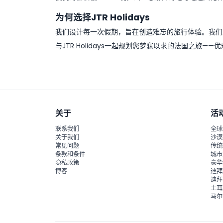
为何选择JTR Holidays
我们设计每一次假期，旨在创造难忘的旅行体验。我们
与JTR Holidays一起规划您梦寐以求的法国之旅
关于
活
联系我们
全球
关于我们
沙漠
常见问题
传统
条款和条件
城市
隐私政策
豪华
博客
迪拜
迪拜
土耳
马尔