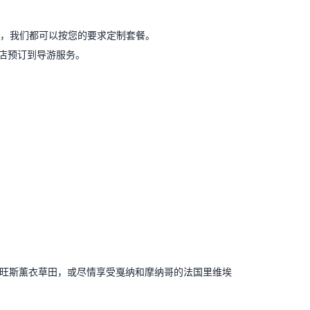
探险，我们都可以按您的要求定制套餐。
酒店预订到导游服务。
旺斯薰衣草田，或尽情享受戛纳和摩纳哥的法国里维埃