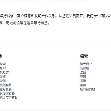
坚持诚信、客户满意和长期合作关系。从您抵达到离开，我们专业团队全天
——优雅、历史与浪漫在这里等待着您。
动
探索
探索
澳大利亚
探险
新加坡
帆船游
法国
游览
英国
游艇
香港
度假套餐
美国
蜜月套餐
所有目的地
其度假套餐
代夫度假套餐