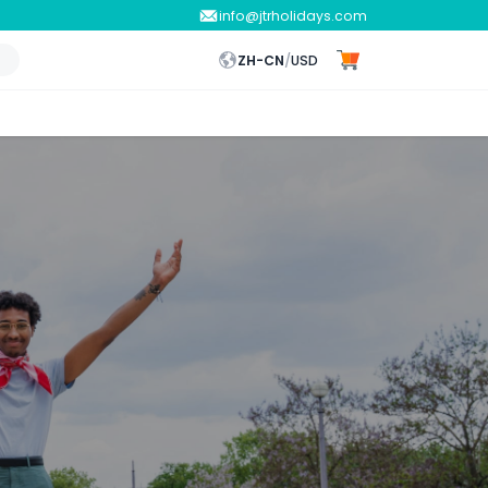
info@jtrholidays.com
ZH-CN
/
USD