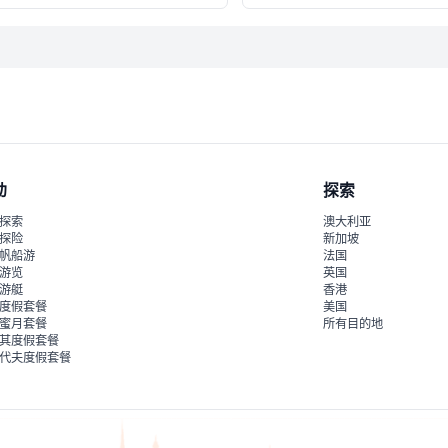
动
探索
探索
澳大利亚
探险
新加坡
帆船游
法国
游览
英国
游艇
香港
度假套餐
美国
蜜月套餐
所有目的地
其度假套餐
代夫度假套餐