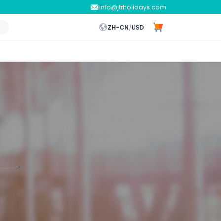
info@jtrholidays.com
ZH-CN
/
USD