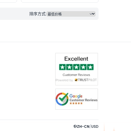
排序方式:
ZH-CN
/
USD