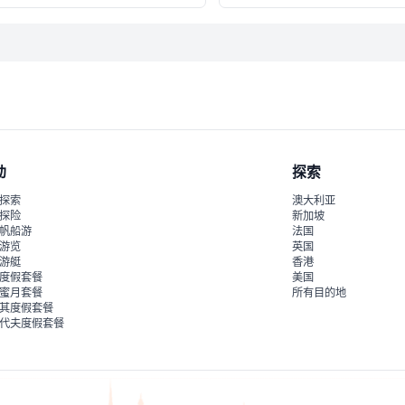
动
探索
探索
澳大利亚
探险
新加坡
帆船游
法国
游览
英国
游艇
香港
度假套餐
美国
蜜月套餐
所有目的地
其度假套餐
代夫度假套餐