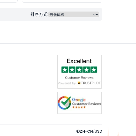
排序方式:
ZH-CN
/
USD