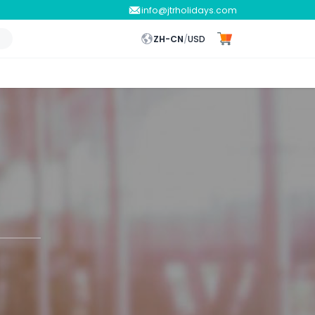
info@jtrholidays.com
ZH-CN
/
USD