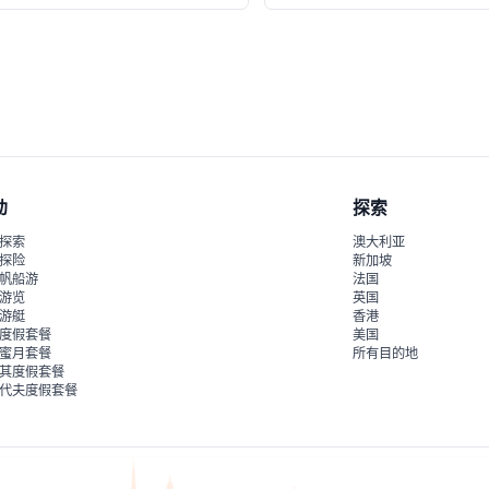
动
探索
探索
澳大利亚
探险
新加坡
帆船游
法国
游览
英国
游艇
香港
度假套餐
美国
蜜月套餐
所有目的地
其度假套餐
代夫度假套餐