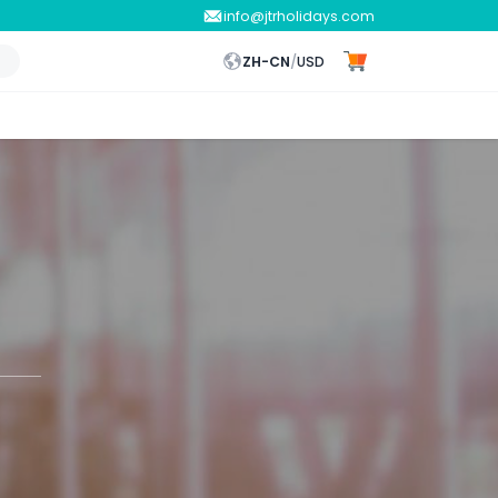
info@jtrholidays.com
ZH-CN
/
USD