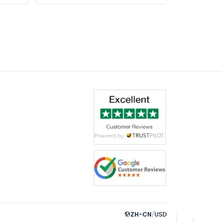
ZH-CN
/
USD