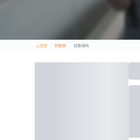
主页
阿联酋
拉斯海玛