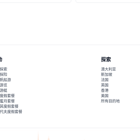
动
探索
探索
澳大利亚
探险
新加坡
帆船游
法国
游览
英国
游艇
香港
度假套餐
美国
蜜月套餐
所有目的地
其度假套餐
代夫度假套餐