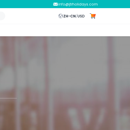
info@jtrholidays.com
ZH-CN
/
USD