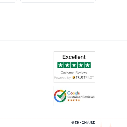
ZH-CN
/
USD