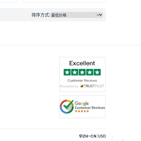
排序方式:
ZH-CN
/
USD