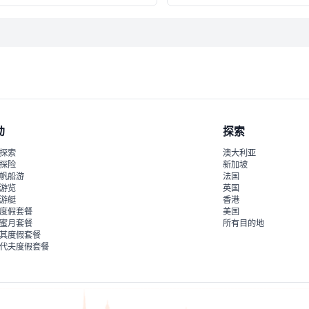
动
探索
探索
澳大利亚
探险
新加坡
帆船游
法国
游览
英国
游艇
香港
度假套餐
美国
蜜月套餐
所有目的地
其度假套餐
代夫度假套餐