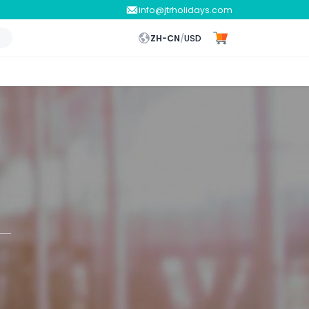
info@jtrholidays.com
ZH-CN
/
USD