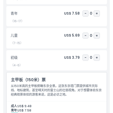
包含项
青年
US$ 7.58
-
0
+
儿童成人政策
（16-17）
营业时间
儿童
US$ 5.69
-
0
+
（7-15）
需要了解的事项
初级
US$ 3.79
-
0
+
位置
（4-6）
如何到达那里
主甲板（150米）票
从150米高的主甲板俯瞰东京全景。这张东京塔门票提供城市天际
取消政策
线、地标建筑，甚至晴天时的富士山的壮丽视角。对于想要体验东京
经典观景体验的游客来说，这是必访之地。
成人:
US$ 9.48
青年:
US$ 7.58