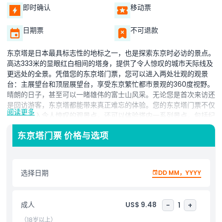
即时确认
移动票
日期票
不可退款
东京塔是日本最具标志性的地标之一，也是探索东京时必访的景点。
高达333米的显眼红白相间的塔身，提供了令人惊叹的城市天际线及
更远处的全景。凭借您的东京塔门票，您可以进入两处壮观的观景
台：主展望台和顶层展望台，享受东京繁忙都市景观的360度视野。
晴朗的日子，甚至可以一睹雄伟的富士山风采。无论您是首次来访还
是回访游客，东京塔都能带来真正难忘的体验。您的东京塔门票不仅
阅读更多
允许您进入令人惊叹的观景点，还可以体验塔内一系列景点，包括纪
念品商店、咖啡厅、餐厅以及夜晚的灯光秀，将塔变成耀眼的灯塔。
东京塔门票 价格与选项
非常适合观光、摄影和浪漫夜晚，日本的东京塔一直是游客和本地人
喜爱的目的地。立即预订您的东京塔门票，沉浸于日本最著名地标之
一的美丽、文化和激动人心之中。探索为什么参观东京塔是东京的顶
级活动之一。
选择日期
DD MM，YYYY
亮点
成人
US$ 9.48
-
1
+
（18岁以上）