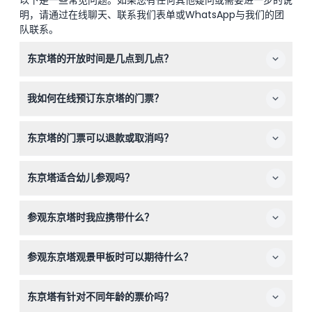
以下是一些常见问题。如果您有任何其他疑问或需要进一步的说
明，请通过在线聊天、联系我们表单或WhatsApp与我们的团
队联系。
东京塔的开放时间是几点到几点？
东京塔主甲板的开放时间是上午9:00至晚上11:00，最晚入
我如何在线预订东京塔的门票？
场时间为晚上10:30。顶层甲板游览时间为上午9:00至晚上
10:45，最晚入场时间为晚上10:15（可能会有变动——请在
您可以在本站轻松在线预订东京塔门票。这是确保门票且通
预订时确认）。
东京塔的门票可以退款或取消吗？
常比现场售票处价格更优惠的最佳方式。
东京塔的门票不予退款且不可取消，因此预订时务必选择正
东京塔适合幼儿参观吗？
确的日期和时间。
3岁以下儿童免票入场，东京塔是一个适合家庭一起享受城
参观东京塔时我应携带什么？
市全景的友好选择。
请携带您预订的门票（打印版或手机电子票）和相机，以捕
参观东京塔观景甲板时可以期待什么？
捉惊艳的景色。如果计划探索观景甲板，建议穿舒适的鞋
子。
您可以在150米的主甲板欣赏东京的广阔美景，包括带玻璃
东京塔有针对不同年龄的票价吗？
地面的天行窗。为了额外体验，顶层甲板游览位于250米高