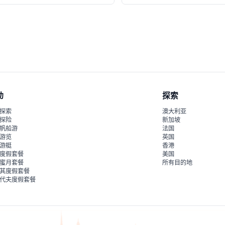
动
探索
探索
澳大利亚
探险
新加坡
帆船游
法国
游览
英国
游艇
香港
度假套餐
美国
蜜月套餐
所有目的地
其度假套餐
代夫度假套餐