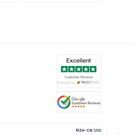
ZH-CN
/
USD