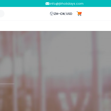
info@jtrholidays.com
ZH-CN
/
USD