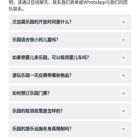
明，请通过在线聊天、联系我们表单或WhatsApp与我们的团
队联系。
贝加莫乐园的开放时间是什么？
乐园夏季的开放时间是上午10:00至下午6:00，冬季的开放
乐园适合很小的儿童吗？
时间是上午10:30至下午6:00（时间可能会有变动—请在预
订时确认）。您可以在预订过程中通过本网站查看最新的时
是的，乐园是为家庭设计的，设有许多适合幼儿的游乐设
间安排。
如果带婴儿来乐园，可以租用婴儿车吗？
施。90厘米以下儿童可免费入园，非常适合学步儿童和家
庭。
当然可以！乐园内提供婴儿车出租服务，因此如果您想轻装
游玩乐园一天应携带哪些物品？
出行，无需自带婴儿车。
建议携带舒适的衣服、防晒霜、帽子和水。由于需要大量步
如何预订乐园门票？
行，请穿舒适的鞋子。若您有需要，也可以带些小吃，当然
园内也有餐饮选择。
您可以直接在本网站上轻松预订全天入园门票。在线预订确
乐园的取消政策是怎样的？
保您获得最佳价格和所选日期的当前库存。
请注意，乐园的所有预订均不予退还，请在完成购买前确认
乐园的游乐设施有身高限制吗？
您的行程计划。