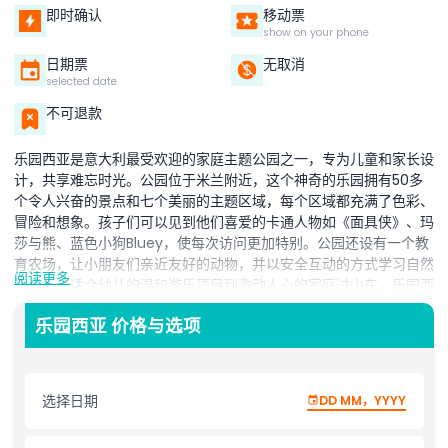
即时确认
移动票
show on your phone
日期票
无取消
selected date
不可退款
乐园西亚是意大利最受欢迎的家庭主题公园之一，专为儿童和家长设
计，共享难忘时光。公园位于米兰附近，这个神奇的乐园拥有50多
个令人兴奋的景点和七个美丽的主题区域，每个区域都充满了色彩、
冒险和想象。孩子们可以见到他们喜爱的卡通人物如《面具侠》、玛
莎与熊、蓝色小狗Bluey，使每次访问更加特别。公园还设有一个教
育农场，让小朋友们亲近友好的动物，并以安全互动的方式学习自然
阅读更多
知识。从适合幼儿的温和游乐项目到激动人心的家庭过山车，乐园西
亚为所有年龄层提供娱乐。家庭还可享受优良设施，如托儿所、婴儿
乐园西亚 价格与选项
车租赁、野餐区及供应美味意大利美食的餐厅，满足您轻松无忧的一
天所需。不论您计划周末旅行还是米兰附近一日游，乐园西亚主题公
园都承诺为全家带来欢乐、学习和魔法，是意大利儿童娱乐和难忘家
庭回忆的最佳场所。
选择日期
DD MM，YYYY