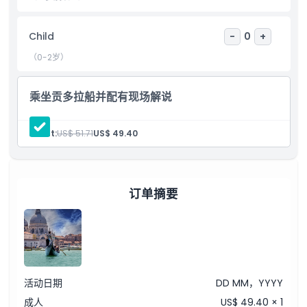
包含项
Child
-
0
+
儿童成人政策
（0-2岁）
乘坐贡多拉船并配有现场解说
排除项
Adult:
US$ 51.71
US$ 49.40
需要了解的事项
位置
订单摘要
如何兑换
取消政策
活动日期
DD MM，YYYY
成人
US$ 49.40 × 1