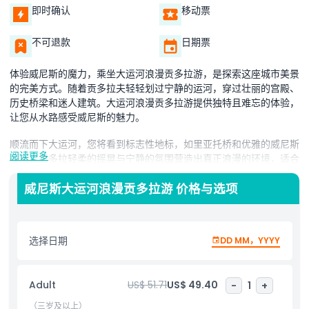
即时确认
移动票
不可退款
日期票
体验威尼斯的魔力，乘坐大运河浪漫贡多拉游，是探索这座城市美景
的完美方式。随着贡多拉夫轻轻划过宁静的运河，穿过壮丽的宫殿、
历史桥梁和迷人建筑。大运河浪漫贡多拉游提供独特且难忘的体验，
让您从水路感受威尼斯的魅力。
顺流而下大运河，您将看到标志性地标，如里亚托桥和优雅的威尼斯
阅读更多
豪宅。贡多拉轻柔的摇晃与宁静的氛围营造出真正浪漫的环境，适合
情侣或任何想在威尼斯享受特别时刻的人。
威尼斯大运河浪漫贡多拉游 价格与选项
大运河浪漫贡多拉游是这座城市最著名的体验之一，捕捉了威尼斯文
化和历史的精髓。无论是日落游还是宁静的下午之旅，这次贡多拉体
验都是游客必选。预订您的大运河浪漫贡多拉游，从最著名的水道发
选择日期
DD MM，YYYY
现威尼斯的迷人美景。
Adult
US$ 51.71
US$ 49.40
-
1
+
亮点
（三岁及以上）