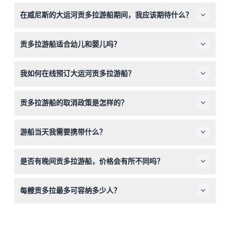
在威尼斯的大运河贡多拉游船期间，我应该期待什么？
您将享受一次15至30分钟的共享贡多拉游船，沿着大运河
贡多拉游船适合幼儿和婴儿吗？
和较安静的支流，欣赏历史悠久的桥梁和宫殿的壮丽景色。
当地导游会用多种语言解说，分享有关贡多拉和城市历史的
适合，0至2岁的婴儿如果不占用单独座位可免费乘坐，但3
精彩故事。
我如何在线预订大运河贡多拉游船？
岁及以上儿童需按照成人价收费。预订时请确保包括所有乘
客人数。
您可以通过本网站轻松在线预订贡多拉游船。只需选择您偏
贡多拉游船的取消政策是怎样的？
好的日期和时间，查看可用性，并在简便的预订流程中锁定
您的门票。
门票不可退款且不可取消，请在预订前确认您的计划。您的
游船当天我需要携带什么？
门票必须在预订的日期和时间使用。
请穿着舒适的衣物并带上相机以捕捉美丽的景色。别忘了查
是否有晚间贡多拉游船，价格会有所不同吗？
看天气情况，因为恶劣天气可能暂停游船，请根据天气情况
着装。
有的，晚间游船时间从晚上7点至凌晨约3点，通常比白天
每艘贡多拉最多可容纳多少人？
游船价格更高（具体价格可能变动，请预订时确认）。夜晚
游船提供威尼斯的魔幻夜景视角。
每艘贡多拉最多可容纳五人。 gondolier 会安排座位，确
保游船过程中的平衡和安全。