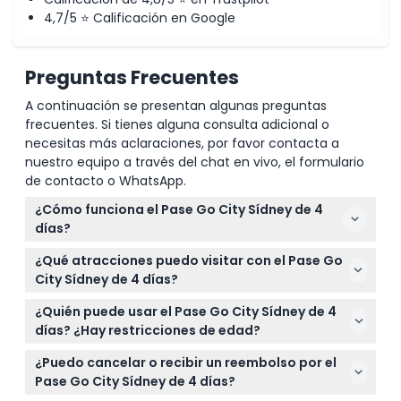
4,7/5 ⭐ Calificación en Google
Preguntas Frecuentes
A continuación se presentan algunas preguntas
frecuentes. Si tienes alguna consulta adicional o
necesitas más aclaraciones, por favor contacta a
nuestro equipo a través del chat en vivo, el formulario
de contacto o WhatsApp.
¿Cómo funciona el Pase Go City Sídney de 4
días?
El pase se activa cuando visitas tu primera
¿Qué atracciones puedo visitar con el Pase Go
atracción y dura cuatro días calendario
City Sídney de 4 días?
consecutivos, ofreciéndote acceso ilimitado a más
Puedes explorar sitios populares como la visita
de 30 de las principales atracciones de Sídney
¿Quién puede usar el Pase Go City Sídney de 4
guiada a la Casa de la Ópera de Sídney, el Mirador
durante ese tiempo.
días? ¿Hay restricciones de edad?
Torre de Sídney, el Zoológico Taronga, el Acuario
Las entradas para adultos son para viajeros de 16 a
SEA LIFE Sídney y varios cruceros por el puerto,
¿Puedo cancelar o recibir un reembolso por el
99 años, mientras que las entradas para niños
todos incluidos en el pase.
Pase Go City Sídney de 4 días?
cubren de 4 a 15 años; el pase no es adecuado para