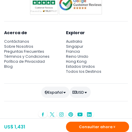
Acerca de
Explorar
Contáctanos
Australia
Sobre Nosotros
Singapur
Preguntas Frecuentes
Francia
Términos y Condiciones
Reino Unido
Política de Privacidad
Hong Kong
Blog
Estados Unidos
Todos los Destinos
Español
USD
© Copyright 2026
JTR Holidays
- Todos los derechos reservados
US$ 1,431
Consultar ahora