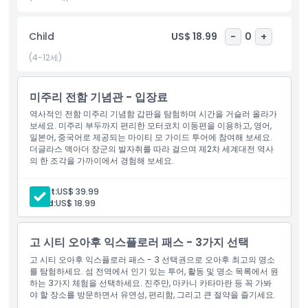
희생에 대해 독특한 반성의 순간을 경험해 보세요. 펄 하버 방문자
센터 근처에 편리하게 위치한 미주리 전함 방문은 USS 아리조나 기
Child
US$ 18.99
-
0
+
념관 같은 인근 명소들과 완벽하게 어울립니다. 오늘 미주리 전함 기
념관 티켓을 예약하고 하와이에서 가장 강력한 역사 투어 중 하나를
(4-12세)
경험하세요.
미주리 전함 기념관 - 입장료
하이라이트
역사적인 전함 미주리 기념함 갑판을 탐험하며 시간을 거슬러 올라가
보세요. 미주리 부두까지 편리한 모터코치 이동편을 이용하고, 영어,
일본어, 중국어로 제공되는 마이티 모 가이드 투어에 참여해 보세요.
더글라스 맥아더 장군의 발자취를 따라 걸으며 제2차 세계대전 역사
포함 사항
의 한 조각을 가까이에서 경험해 보세요.
Adult:
US$ 39.99
아동 성인 정책
Child:
US$ 18.99
포함되지 않는 사항
고 시티 오아후 익스플로러 패스 - 3가지 선택
고 시티 오아후 익스플로러 패스 - 3 선택권으로 오아후 최고의 명소
운영 시간
를 탐험하세요. 섬 전역에서 인기 있는 투어, 활동 및 명소 목록에서 원
하는 3가지 체험을 선택하세요. 진주만, 마카니 카타마란 등 꼭 가봐
야 할 장소를 방문하면서 유연성, 편리함, 그리고 큰 절약을 즐기세요.