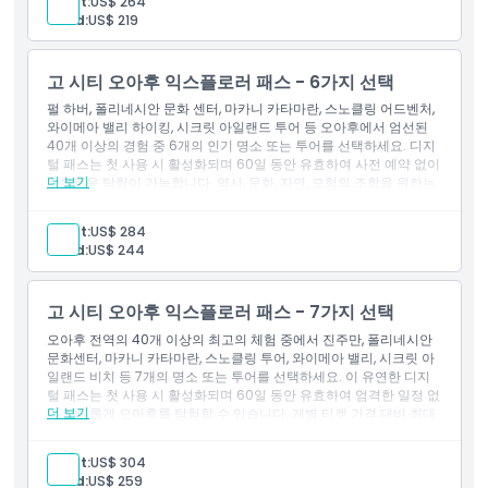
Adult:
US$ 264
Child:
US$ 219
고 시티 오아후 익스플로러 패스 - 6가지 선택
펄 하버, 폴리네시안 문화 센터, 마카니 카타마란, 스노클링 어드벤처,
와이메아 밸리 하이킹, 시크릿 아일랜드 투어 등 오아후에서 엄선된
40개 이상의 경험 중 6개의 인기 명소 또는 투어를 선택하세요. 디지
털 패스는 첫 사용 시 활성화되며 60일 동안 유효하여 사전 예약 없이
더 보기
자유로운 탐험이 가능합니다. 역사, 문화, 자연, 모험의 조합을 원하는
여행객을 위해 개별 티켓 구매 대비 최대 50% 절약 혜택을 누리세요.
Adult:
US$ 284
Child:
US$ 244
고 시티 오아후 익스플로러 패스 - 7가지 선택
오아후 전역의 40개 이상의 최고의 체험 중에서 진주만, 폴리네시안
문화센터, 마카니 카타마란, 스노클링 투어, 와이메아 밸리, 시크릿 아
일랜드 비치 등 7개의 명소 또는 투어를 선택하세요. 이 유연한 디지
털 패스는 첫 사용 시 활성화되며 60일 동안 유효하여 엄격한 일정 없
더 보기
이 자유롭게 오아후를 탐험할 수 있습니다. 개별 티켓 가격 대비 최대
50% 절약 가능합니다. 문화, 모험, 역사, 해변 시간을 이상적으로 조화
시키고자 하는 여행자에게 완벽한 7선택 패스는 맞춤형 자유와 훌륭
Adult:
US$ 304
한 가치를 제공합니다.
Child:
US$ 259