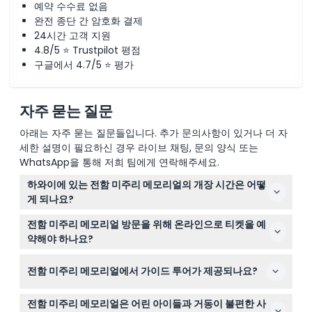
예약 수수료 없음
완전 종단 간 암호화 결제
24시간 고객 지원
4.8/5 ⭐ Trustpilot 평점
구글에서 4.7/5 ⭐ 평가
자주 묻는 질문
아래는 자주 묻는 질문들입니다. 추가 문의사항이 있거나 더 자
세한 설명이 필요하신 경우 라이브 채팅, 문의 양식 또는
WhatsApp을 통해 저희 팀에게 연락해주세요.
하와이에 있는 전함 미주리 메모리얼의 개장 시간은 어떻
게 되나요?
전함 미주리 메모리얼은 매일 오전 8시부터 오후 4시까지
전함 미주리 메모리얼 방문을 위해 온라인으로 티켓을 예
운영되며, 추수감사절, 크리스마스, 신년 첫날에는 휴관합
약해야 하나요?
니다(변경될 수 있으니 예약 시 꼭 확인해 주세요).
네, 이 웹사이트에서 미리 입장권을 온라인으로 편리하게
전함 미주리 메모리얼에서 가이드 투어가 제공되나요?
예약하시면 원하는 날짜와 시간을 확보할 수 있습니다.
영어, 일본어, 중국어, 한국어 등 여러 언어로 가이드 투어가
전함 미주리 메모리얼은 어린 아이들과 거동이 불편한 사
제공되며, 일일 예약 상황에 따라 이용할 수 있어 전함의 역