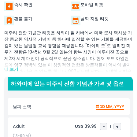
즉시 확인
모바일 티켓
환불 불가
날짜 지정 티켓
미주리 전함 기념관 티켓은 하와이 펄 하버에서 미국 군사 역사상 가
장 중요한 역사적 기념비 중 하나에 입장할 수 있는 기회를 제공하며
깊이 있는 몰입형 교육 경험을 제공합니다. "마이티 모"로 알려진 미
주리 전함은 1945년 9월 2일 일본의 항복 서명이 이루어진 곳으로
제2차 세계 대전이 공식적으로 끝난 장소입니다. 현재 포드 아일랜
드에 영구 정박해 있는 이 상징적인 전함은 방문객들이 역사의 발자
더 보기
취를 따라 걸을 수 있도록 합니다. 887피트에 달하는 거대한 선박을
탐험하고, 거대한 16인치 포를 감탄하며, 평화가 선언된 바로 그 항복
하와이에 있는 미주리 전함 기념관 가격 및 옵션
갑판에 올라서 보세요. 입장권을 소지하면 승무원 숙소, 지휘 센터,
기관실 등 전문적으로 복원된 구역에 출입할 수 있으며, 인터랙티브
전시와 멀티미디어 디스플레이를 통해 미주리 전함이 제2차 세계 대
전, 한국 전쟁, 사막 폭풍 작전에서 수행한 역할을 강조합니다. 지식
날짜 선택
DD MM, YYYY
이 풍부한 가이드들은 전 선원들의 개인적인 이야기와 직접 체험담
으로 전함의 역사를 생생하게 전달하여 정보 제공과 감동을 동시에
선사합니다. 군사 애호가, 역사 학생, 혹은 펄 하버의 주요 명소를 탐
Adult
US$ 39.99
-
1
+
험하는 방문객 모두에게 미주리 전함 기념관은 반드시 방문해야 할
명소입니다. 태평양으로 둘러싸인 항복 갑판 위에 서서 평화, 봉사,
(13-99 세)