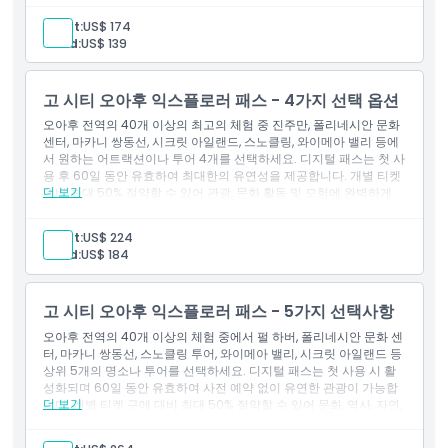
알아야 할 사항
Adult:
US$ 174
Child:
US$ 139
위치
고 시티 오아후 익스플로러 패스 - 4가지 선택 옵션
교환 방법
오아후 전역의 40개 이상의 최고의 체험 중 진주만, 폴리네시안 문화
센터, 마카니 쌍동선, 시크릿 아일랜드, 스노클링, 와이메아 밸리 등에
서 원하는 어트랙션이나 투어 4개를 선택하세요. 디지털 패스는 첫 사
취소 정책
용 후 60일 동안 유효하여 최대한의 유연성을 제공합니다. 개별 티켓
더 보기
대비 최대 50% 절약할 수 있어 관광, 문화 활동 및 모험에 완벽하게
맞춘 오아후 여행을 계획하는 현명한 방법입니다. 미리 결정할 필요
없이 이동 중에 어트랙션을 선택하세요.
Adult:
US$ 224
Child:
US$ 184
고 시티 오아후 익스플로러 패스 - 5가지 선택사항
오아후 전역의 40개 이상의 체험 중에서 펄 하버, 폴리네시안 문화 센
터, 마카니 쌍동선, 스노클링 투어, 와이메아 밸리, 시크릿 아일랜드 등
상위 5개의 명소나 투어를 선택하세요. 디지털 패스는 첫 사용 시 활
성화되며 60일 동안 유효하여 사전 예약 없이 유연한 관광이 가능합
더 보기
니다. 개별 티켓 구매 대비 최대 50% 절약할 수 있어 문화, 역사, 자연,
모험을 찾는 섬 탐험가에게 완벽합니다.