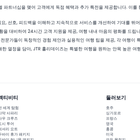
특별 파트너십을 맺어 고객에게 독점 혜택과 추가 특전을 제공합니다. 이를 
필요, 선호, 피드백을 이해하고 지속적으로 서비스를 개선하여 기대를 뛰
황을 대비하여 24시간 고객 지원을 제공, 여행 내내 마음의 평화를 드립니
전문가들이 독창적인 경험 제안과 실용적인 여행 팁을 제공, 각 여행이 
대한 열정을 담아, JTR 홀리데이즈는 특별한 여행을 원하는 안목 높은 
액티비티
둘러보기
전 세계 탐험
호주
사막 사파리
싱가포르
다우 크루즈
프랑스
도시 투어
영국
럭셔리 요트
홍콩
두바이 휴가 패키지
미국
두바이 허니문 패키지
모든 목적지