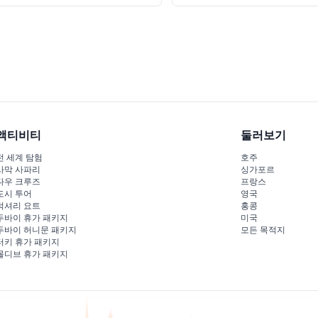
액티비티
둘러보기
전 세계 탐험
호주
사막 사파리
싱가포르
다우 크루즈
프랑스
도시 투어
영국
럭셔리 요트
홍콩
두바이 휴가 패키지
미국
두바이 허니문 패키지
모든 목적지
터키 휴가 패키지
몰디브 휴가 패키지