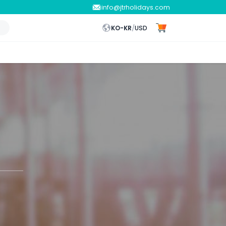
info@jtrholidays.com
KO-KR
/
USD