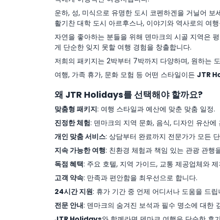
운하, 성, 미식으로 유명한 도시 코펜하겐을 거닐어 보
활기찬 대학 도시 아르후스나, 이야기와 역사로의 여
자연을 좋아하는 분들을 위해 덴마크의 시골 지역은 평
게 단순한 잊지 못할 여행 경험을 창출합니다.
저희의 패키지는 2박부터 7박까지 다양하며, 원하는 
여행, 가족 휴가, 문화 모험 등 어떤 스타일이든
JTR H
왜 JTR Holidays를 선택해야 할까요?
맞춤형 패키지
: 여행 스타일과 예산에 맞춘 맞춤 일정.
진정한 체험
: 덴마크의 지역 문화, 음식, 디자인 유산에
개인 맞춤 서비스
: 상담부터 완료까지 전문가가 모든 
지속 가능한 여행
: 친환경 체험과 책임 있는 관광 관행
독점 혜택
: 주요 호텔, 지역 가이드, 교통 제공업체와 제
고객 약속
: 만족과 편안함을 최우선으로 합니다.
24시간 지원
: 휴가 기간 중 언제 어디서나 도움을 드립
전문 안내
: 덴마크의 숨겨진 보석과 필수 명소에 대한 
JTR Holidays
와 함께라면 덴마크 여행은 단순한 휴가