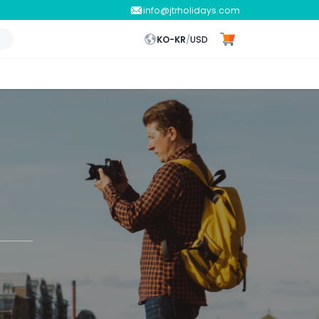
info@jtrholidays.com
KO-KR
/
USD