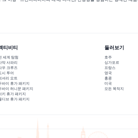
액티비티
둘러보기
전 세계 탐험
호주
사막 사파리
싱가포르
다우 크루즈
프랑스
도시 투어
영국
럭셔리 요트
홍콩
두바이 휴가 패키지
미국
두바이 허니문 패키지
모든 목적지
터키 휴가 패키지
몰디브 휴가 패키지