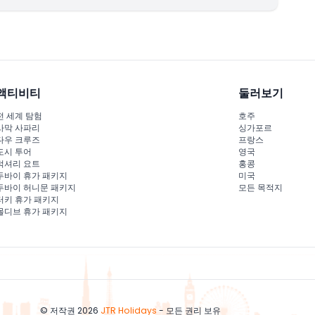
 레지던스, IBN 바투타 몰, 아라비안 랜치스, 인터내셔널 시
하차가 포함됩니다.
가 요금이 발생할 수 있습니다. 예약 전에 전화 또는
바이 파크 및 기타 먼 지역에서의 픽업/하차는 가능 여부 및 추
웹채팅 또는 WhatsApp 으로 문의해 주세요.
액티비티
둘러보기
전 세계 탐험
호주
사막 사파리
싱가포르
체크 ✅ 후 복귀 날짜 및 시간 선택
다우 크루즈
프랑스
도시 투어
영국
고 예약 진행
럭셔리 요트
홍콩
두바이 휴가 패키지
미국
적용됨).
두바이 허니문 패키지
모든 목적지
터키 휴가 패키지
몰디브 휴가 패키지
됩니다.
© 저작권 2026
JTR Holidays
- 모든 권리 보유