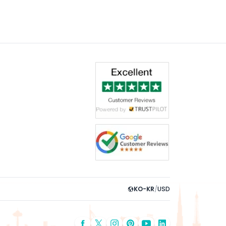
KO-KR
/
USD