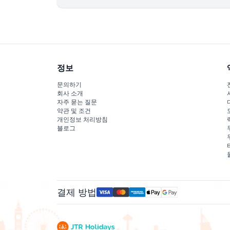
바르샤, 두바이 마리나, 팜 주메이라, 주메이라 비치
티, 실리콘 오아시스 내 호텔/숙박 시설 픽업 및 
위 지역 외 픽업 또는 하차 위치는 가능 여부 및 추
WhatsApp +971-559338858 로 확인하세요.
하타 포트 호텔, 바브 알 샴스/알 마하, 라피타 두
가 요금이 발생합니다. 해당 지역 예약 지원을 위해 
예약 방법:
정보
1단계:
지금 예약 클릭 후 픽업 및 하차 위치 입력
문의하기
2단계:
픽업 날짜 및 시간 선택
회사 소개
3단계:
돌아오는 이동이 필요하면 복귀 여행 박스에 
자주 묻는 질문
약관 및 조건
4단계:
차량 찾기 클릭 후 필요에 맞는 차량 선택하
개인정보 처리방침
취소 정책:
블로그
24시간 이전 취소 시 전액 환불 (단, 환승 요금은 
24시간 이내 취소 또는 노쇼 시 100% 요금 부과.
환불 금액은 예약에 사용된 동일 카드로 환불 처리
결제 방법