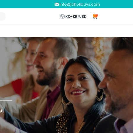
info@jtrholidays.com
KO-KR
/
USD
경험