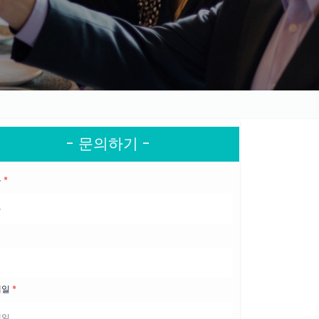
- 문의하기 -
름
*
메일
*