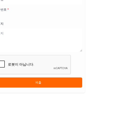
화번호
*
시지
제출